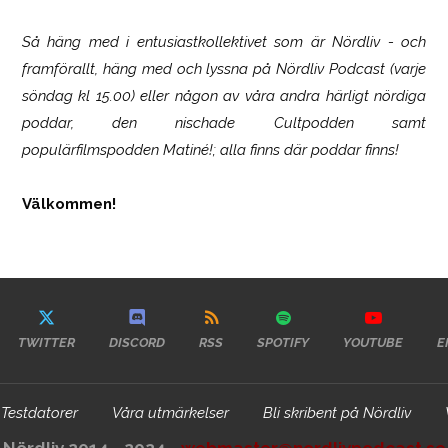
Så häng med i entusiastkollektivet som är
Nördliv
- och
framförallt, häng med och lyssna på Nördliv Podcast (varje
söndag kl 15.00) eller någon av våra andra härligt nördiga
poddar, den nischade Cultpodden samt
populärfilmspodden Matiné!; alla finns där poddar finns!
Välkommen!
TWITTER
DISCORD
RSS
SPOTIFY
YOUTUBE
E
Testdatorer
Våra utmärkelser
Bli skribent på Nördliv
Nördliv 2014 - 2024 -
webmaster@nordlivpodcast.se