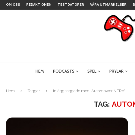
OM OSS
REDAKTIONEN
TESTDATORER
VÅRA UTMÄRKELSER
B
HEM
PODCASTS
SPEL
PRYLAR
Hem
Taggar
Inlägg taggade med "Automower NERA"
TAG:
AUTO