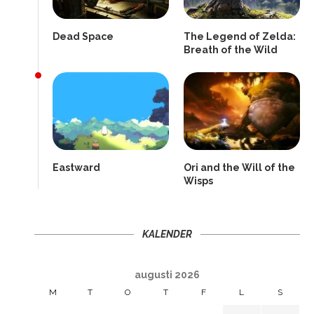
Dead Space
The Legend of Zelda:
Breath of the Wild
Eastward
Ori and the Will of the
Wisps
KALENDER
augusti 2026
M
T
O
T
F
L
S