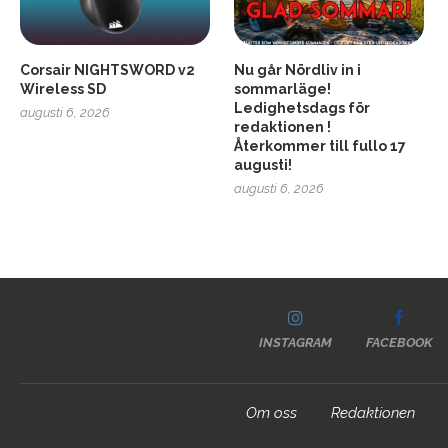
Corsair NIGHTSWORD v2
Nu går Nördliv in i
Wireless SD
sommarläge!
Ledighetsdags för
augusti 6, 2026
redaktionen !
Återkommer till fullo 17
augusti!
augusti 6, 2026
INSTAGRAM
FACEBOOK
Om oss
Redaktionen