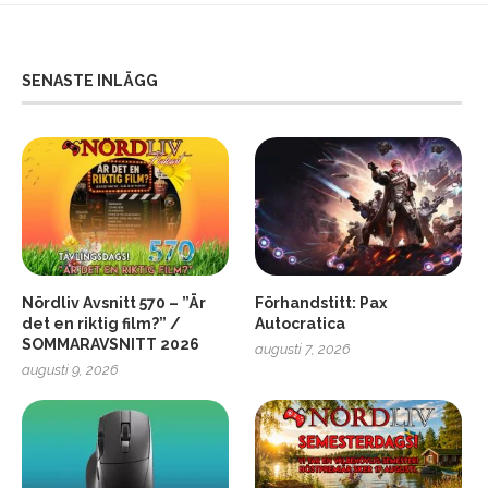
SENASTE INLÄGG
Nördliv Avsnitt 570 – ”Är
Förhandstitt: Pax
det en riktig film?” /
Autocratica
SOMMARAVSNITT 2026
augusti 7, 2026
2
Soundcore Liberty 5 Pro
augusti 9, 2026