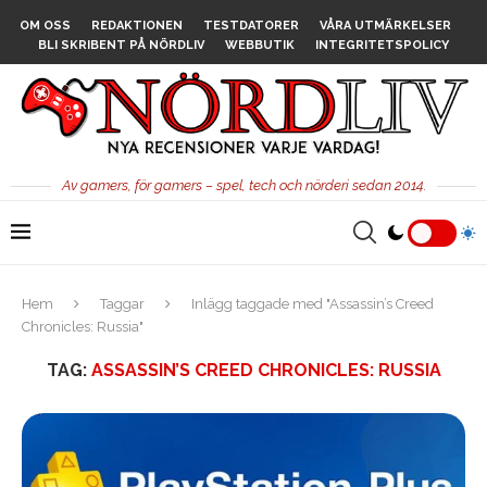
OM OSS
REDAKTIONEN
TESTDATORER
VÅRA UTMÄRKELSER
BLI SKRIBENT PÅ NÖRDLIV
WEBBUTIK
INTEGRITETSPOLICY
Av gamers, för gamers – spel, tech och nörderi sedan 2014.
Hem
Taggar
Inlägg taggade med "Assassin’s Creed
Chronicles: Russia"
TAG:
ASSASSIN’S CREED CHRONICLES: RUSSIA