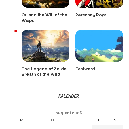
Ori and the Will of the
Persona 5 Royal
Wisps
The Legend of Zelda:
Eastward
Breath of the Wild
KALENDER
augusti 2026
M
T
O
T
F
L
S