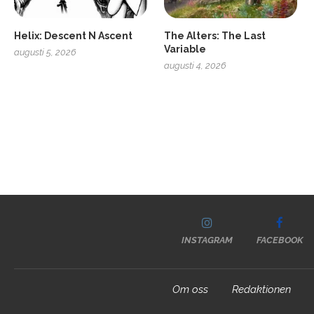
Helix: Descent N Ascent
The Alters: The Last
Variable
augusti 5, 2026
augusti 4, 2026
INSTAGRAM
FACEBOOK
Om oss
Redaktionen