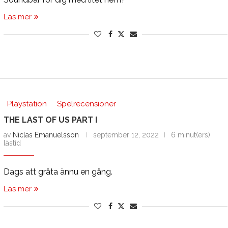
Läs mer
Playstation
Spelrecensioner
THE LAST OF US PART I
av
Niclas Emanuelsson
september 12, 2022
6 minut(ers)
lästid
Dags att gråta ännu en gång.
Läs mer