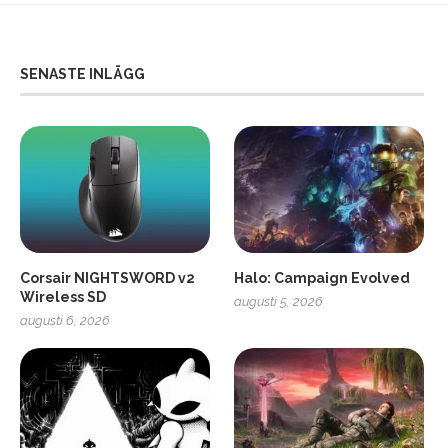
SENASTE INLÄGG
Corsair NIGHTSWORD v2
Halo: Campaign Evolved
Wireless SD
augusti 5, 2026
augusti 6, 2026
2
Soundcore Liberty 5 Pro