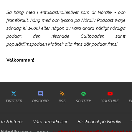
Så häng med i entusiastkollektivet som är
Nördliv
- och
framförallt, häng med och lyssna på Nördliv Podcast (varje
söndag kl 15.00) eller någon av våra andra härligt nördiga
poddar, den nischade Cultpodden samt
populärfilmspodden Matiné!; alla finns där poddar finns!
Välkommen!
TWITTER
DISCORD
RSS
SPOTIFY
YOUTUBE
E
Testdatorer
Våra utmärkelser
Bli skribent på Nördliv
Nördliv 2014 - 2024 -
webmaster@nordlivpodcast.se