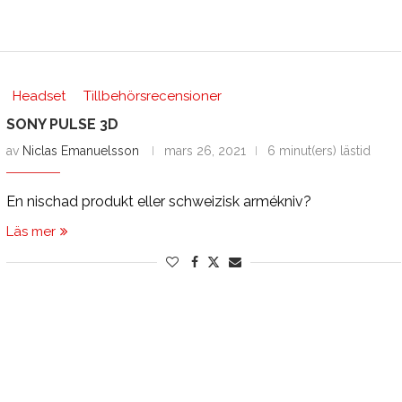
Headset
Tillbehörsrecensioner
SONY PULSE 3D
av
Niclas Emanuelsson
mars 26, 2021
6 minut(ers) lästid
En nischad produkt eller schweizisk armékniv?
Läs mer