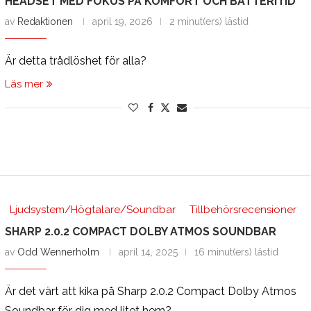
HEADSET MED FOKUS PÅ KOMFORT OCH BATTERITID
av
Redaktionen
april 19, 2026
2 minut(ers) lästid
Är detta trådlöshet för alla?
Läs mer
Ljudsystem/Högtalare/Soundbar
Tillbehörsrecensioner
SHARP 2.0.2 COMPACT DOLBY ATMOS SOUNDBAR
av
Odd Wennerholm
april 14, 2025
16 minut(ers) lästid
Är det värt att kika på Sharp 2.0.2 Compact Dolby Atmos
Soundbar för dig med litet hem?