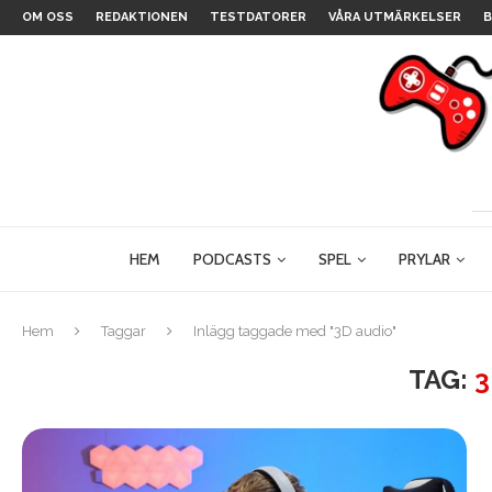
OM OSS
REDAKTIONEN
TESTDATORER
VÅRA UTMÄRKELSER
B
HEM
PODCASTS
SPEL
PRYLAR
Hem
Taggar
Inlägg taggade med "3D audio"
TAG:
3