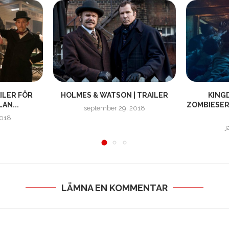
AILER FÖR
HOLMES & WATSON | TRAILER
KING
AN...
ZOMBIESERI
september 29, 2018
2018
j
LÄMNA EN KOMMENTAR