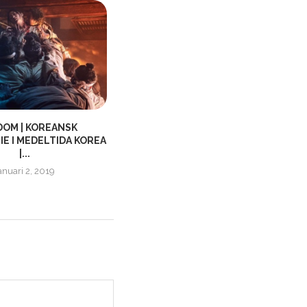
DOM | KOREANSK
SÅNGAREN MEAT LOAF BAKOM NY
E I MEDELTIDA KOREA
DATINGSHOW, MED ETT...
|...
mars 23, 2021
anuari 2, 2019