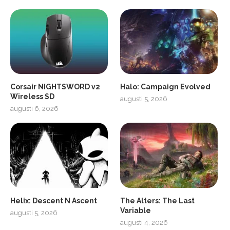
Corsair NIGHTSWORD v2
Halo: Campaign Evolved
Wireless SD
augusti 5, 2026
augusti 6, 2026
2
Soundcore Liberty 5 Pro
Helix: Descent N Ascent
The Alters: The Last
Variable
augusti 5, 2026
augusti 4, 2026