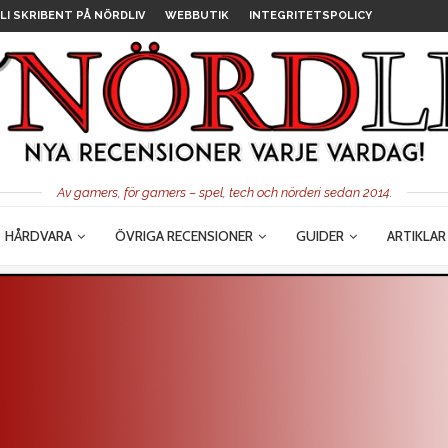
LI SKRIBENT PÅ NÖRDLIV
WEBBUTIK
INTEGRITETSPOLICY
Av gamers, för gamers – spel, tech och nörderi sedan 2014.
HÅRDVARA
ÖVRIGA RECENSIONER
GUIDER
ARTIKLAR