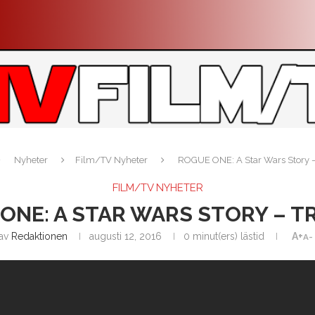
Nyheter
Film/TV Nyheter
ROGUE ONE: A Star Wars Story – 
FILM/TV NYHETER
ONE: A STAR WARS STORY – TR
av
Redaktionen
augusti 12, 2016
0 minut(ers) lästid
A+
A-