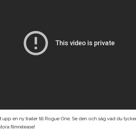
kt upp en ny trailer till Rogue One. Se den och säg vad du tyc
tora filmrelease!