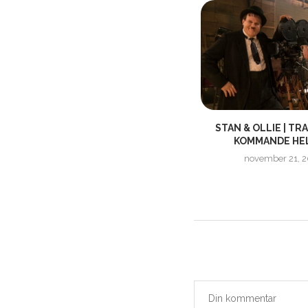
|
MARVEL’S THE DEFENDERS | FINAL
STAN & OLLIE | TR
TRAILER
KOMMANDE HEL
augusti 15, 2017
november 21, 