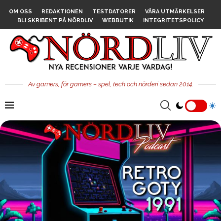
OM OSS
REDAKTIONEN
TESTDATORER
VÅRA UTMÄRKELSER
BLI SKRIBENT PÅ NÖRDLIV
WEBBUTIK
INTEGRITETSPOLICY
Av gamers, för gamers – spel, tech och nörderi sedan 2014.