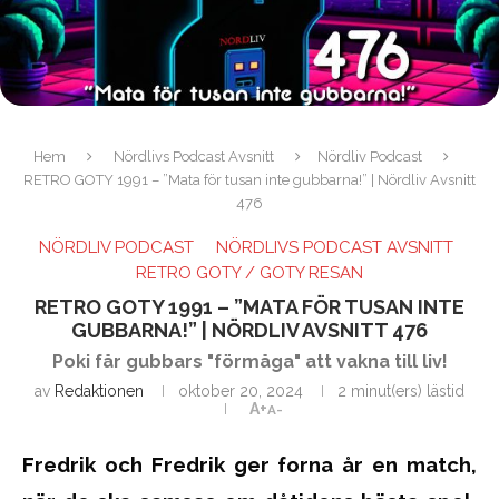
Hem
Nördlivs Podcast Avsnitt
Nördliv Podcast
RETRO GOTY 1991 – ”Mata för tusan inte gubbarna!” | Nördliv Avsnitt
476
NÖRDLIV PODCAST
NÖRDLIVS PODCAST AVSNITT
RETRO GOTY / GOTY RESAN
RETRO GOTY 1991 – ”MATA FÖR TUSAN INTE
GUBBARNA!” | NÖRDLIV AVSNITT 476
Poki får gubbars "förmåga" att vakna till liv!
av
Redaktionen
oktober 20, 2024
2 minut(ers) lästid
A+
A-
Fredrik och Fredrik ger forna år en match,