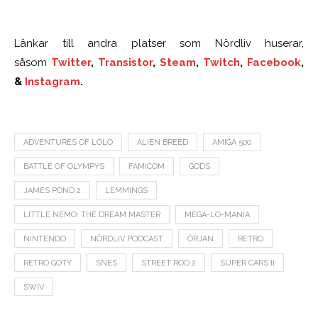
Länkar till andra platser som Nördliv huserar,
såsom
Twitter
,
Transistor
,
Steam
,
Twitch
,
Facebook
,
&
Instagram
.
ADVENTURES OF LOLO
ALIEN BREED
AMIGA 500
BATTLE OF OLYMPYS
FAMICOM
GODS
JAMES POND 2
LEMMINGS
LITTLE NEMO: THE DREAM MASTER
MEGA-LO-MANIA
NINTENDO
NÖRDLIV PODCAST
ÖRJAN
RETRO
RETRO GOTY
SNES
STREET ROD 2
SUPER CARS II
SWIV