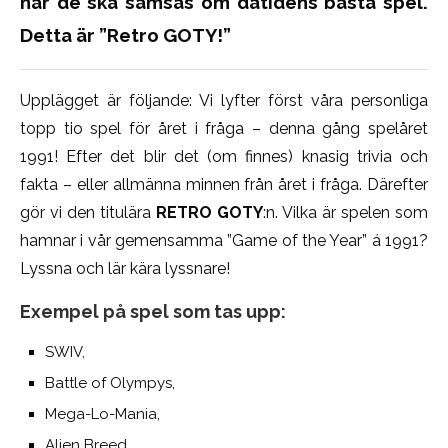
när de ska samsas om dåtidens bästa spel.
Detta är ”Retro GOTY!”
Upplägget är följande: Vi lyfter först våra personliga
topp tio spel för året i fråga – denna gång spelåret
1991! Efter det blir det (om finnes) knasig trivia och
fakta – eller allmänna minnen från året i fråga. Därefter
gör vi den titulära
RETRO GOTY
:n. Vilka är spelen som
hamnar i vår gemensamma ”Game of the Year” á 1991?
Lyssna och lär kära lyssnare!
Exempel på spel som tas upp:
SWIV,
Battle of Olympys,
Mega-Lo-Mania,
Alien Breed,