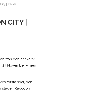
ty | Trailer
 CITY |
on från den anrika tv-
den 24 November – men
il:s första spel, och
för staden Raccoon
.