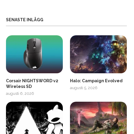
SENASTE INLÄGG
Corsair NIGHTSWORD v2
Halo: Campaign Evolved
Wireless SD
augusti 5, 2026
augusti 6, 2026
2
Soundcore Liberty 5 Pro