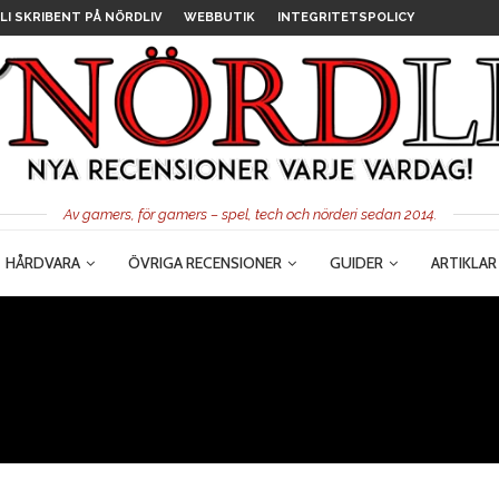
LI SKRIBENT PÅ NÖRDLIV
WEBBUTIK
INTEGRITETSPOLICY
Av gamers, för gamers – spel, tech och nörderi sedan 2014.
HÅRDVARA
ÖVRIGA RECENSIONER
GUIDER
ARTIKLAR