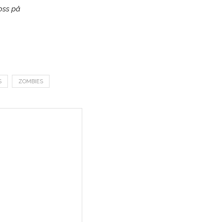
 oss på
S
ZOMBIES