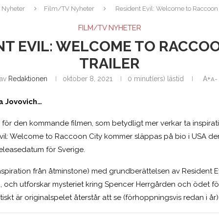
Nyheter
Film/TV Nyheter
Resident Evil: Welcome to Raccoon Ci
FILM/TV NYHETER
NT EVIL: WELCOME TO RACCOON
TRAILER
av
Redaktionen
oktober 8, 2021
0 minut(ers) lästid
A+
A-
a Jovovich…
ts för den kommande filmen, som betydligt mer verkar ta inspirati
 Evil: Welcome to Raccoon City kommer släppas på bio i USA 
releasedatum för Sverige.
r inspiration från åtminstone) med grundberättelsen av Resident Ev
8, och utforskar mysteriet kring Spencer Herrgården och ödet 
tiskt är originalspelet återstår att se (förhoppningsvis redan i år)