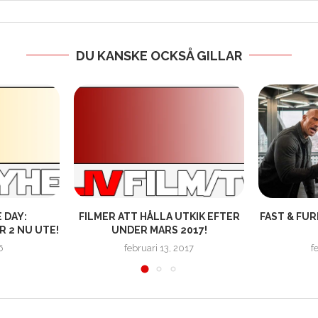
DU KANSKE OCKSÅ GILLAR
 DAY:
FILMER ATT HÅLLA UTKIK EFTER
FAST & FUR
 2 NU UTE!
UNDER MARS 2017!
6
februari 13, 2017
f