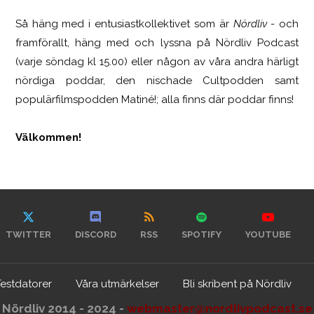
Så häng med i entusiastkollektivet som är
Nördliv
- och
framförallt, häng med och lyssna på Nördliv Podcast
(varje söndag kl 15.00) eller någon av våra andra härligt
nördiga poddar, den nischade Cultpodden samt
populärfilmspodden Matiné!; alla finns där poddar finns!
Välkommen!
TWITTER
DISCORD
RSS
SPOTIFY
YOUTUBE
Testdatorer
Våra utmärkelser
Bli skribent på Nördliv
Nördliv 2014 - 2024 -
webmaster@nordlivpodcast.se