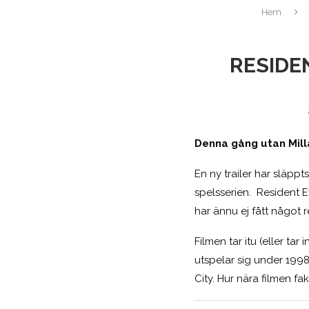
Hem
RESIDE
Denna gång utan Mill
En ny trailer har släpp
spelsserien. Resident
har ännu ej fått något 
Filmen tar itu (eller ta
utspelar sig under 199
City. Hur nära filmen fak