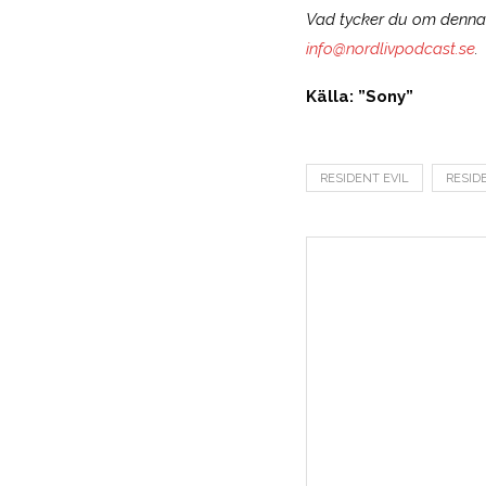
Vad tycker du om denna n
info@nordlivpodcast.se
.
Källa: ”Sony”
RESIDENT EVIL
RESID