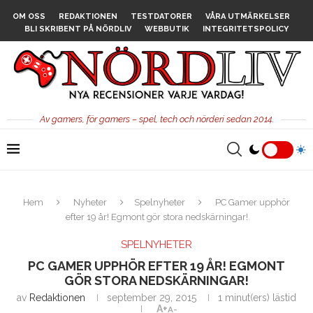
OM OSS
REDAKTIONEN
TESTDATORER
VÅRA UTMÄRKELSER
BLI SKRIBENT PÅ NÖRDLIV
WEBBUTIK
INTEGRITETSPOLICY
Av gamers, för gamers – spel, tech och nörderi sedan 2014.
Hem
Nyheter
Spelnyheter
PC Gamer upphör
efter 19 år! Egmont gör stora nedskärningar!
SPELNYHETER
PC GAMER UPPHÖR EFTER 19 ÅR! EGMONT
GÖR STORA NEDSKÄRNINGAR!
av
Redaktionen
september 29, 2015
1 minut(ers) lästid
A+
A-