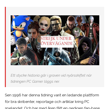
Ett stycke historia går i graven vid nyårsskiftet när
tidningen PC Gamer läggs ner.
Sen 1996 har denna tidning varit en ledande plattform
för bra skribenter, reportage och artiklar kring PC
spelandet. Och har med åren fått en gedigen fan-base