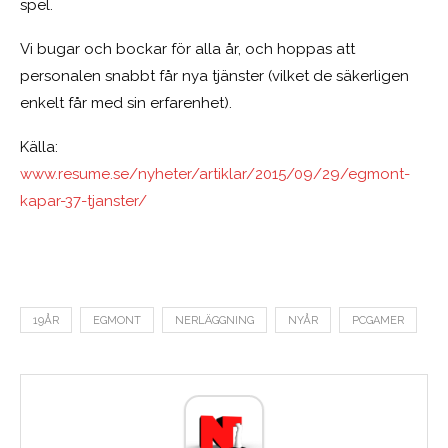
spel.
Vi bugar och bockar för alla år, och hoppas att
personalen snabbt får nya tjänster (vilket de säkerligen
enkelt får med sin erfarenhet).
Källa:
www.resume.se/nyheter/artiklar/2015/09/29/egmont-
kapar-37-tjanster/
19ÅR
EGMONT
NERLÄGGNING
NYÅR
PCGAMER