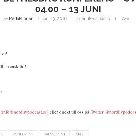
04.00 – 13 JUNI
av
Redaktionen
juni 13, 2016
1 minut(ers) lästid
A+
A-
ive!
.00 svensk tid!
e
 (
info@nordlivpodcast.se
) eller direkt till oss på
Twitter
@nordlivpodcas
E3
KONFERENS
PRESSEVENT
SPEL