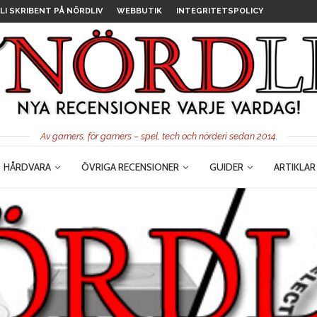
LI SKRIBENT PÅ NÖRDLIV
WEBBUTIK
INTEGRITETSPOLICY
Av gamers, för gamers – spel, tech och nörderi sedan 2014.
HÅRDVARA
ÖVRIGA RECENSIONER
GUIDER
ARTIKLAR