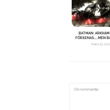
REMOTHERED: BROKEN
BATMAN: ARKHAM
PORCELAIN | ANNOUNCEMENT
FÖRSENAS…..MEN BAR
TRAILER
mars 23, 201
augusti 19, 2019