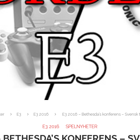
er
E3
E3 2016
E3 2016 – Bethesda’s konferens – Svensk t
E3 2016
SPELNYHETER
 – BETHESDA’S KONFERENS – SV