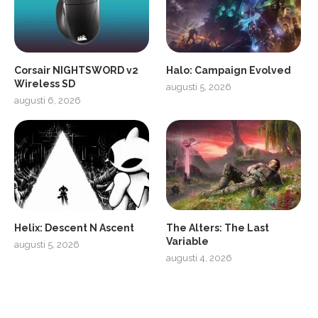
Corsair NIGHTSWORD v2
Halo: Campaign Evolved
Wireless SD
augusti 5, 2026
augusti 6, 2026
2
Soundcore Liberty 5 Pro
Helix: Descent N Ascent
The Alters: The Last
Variable
augusti 5, 2026
augusti 4, 2026