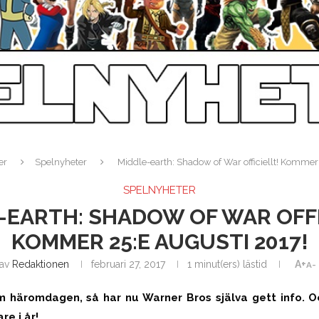
er
Spelnyheter
Middle-earth: Shadow of War officiellt! Kommer
SPELNYHETER
-EARTH: SHADOW OF WAR OFFI
KOMMER 25:E AUGUSTI 2017!
av
Redaktionen
februari 27, 2017
1 minut(ers) lästid
A+
A-
 häromdagen, så har nu Warner Bros själva gett info. 
re i år!