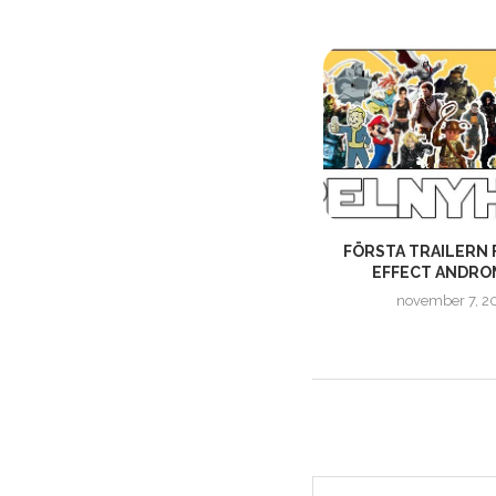
FAMILY TRAINER KOMMER TILL
FÖRSTA TRAILERN 
NINTENDO SWITCH DEN 3:E...
EFFECT ANDRO
maj 25, 2021
november 7, 2