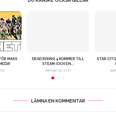
DU KANSKE OCKSÅ GILLAR
FÖR MASS
DEAD RISING 4 KOMMER TILL
STAR CITI
MEDA!
STEAM (OCH EN...
016
februari 22, 2017
sep
LÄMNA EN KOMMENTAR