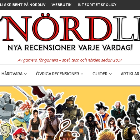
LI SKRIBENT PÅ NÖRDLIV
WEBBUTIK
INTEGRITETSPOLICY
Av gamers, för gamers – spel, tech och nörderi sedan 2014.
HÅRDVARA
ÖVRIGA RECENSIONER
GUIDER
ARTIKLAR