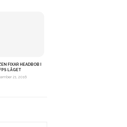
ZEN FIXAR HEADBOB I
MAN OF MEDAN FÅR ”FRIEND´S
FPS LÄGET
PASS”
tember 21, 2016
november 27, 2019