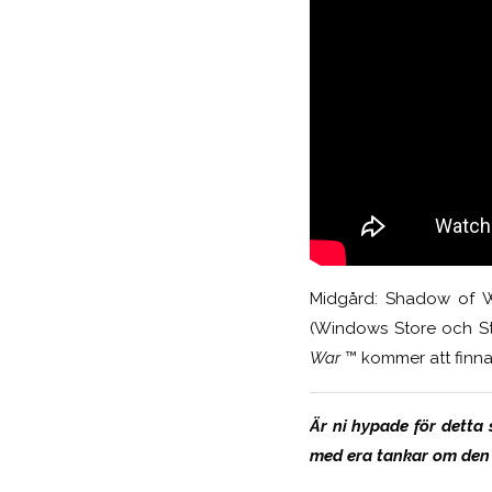
Midgård: Shadow of Wa
(Windows Store och S
War
™ kommer att finnas
Är ni hypade för detta 
med era tankar om den