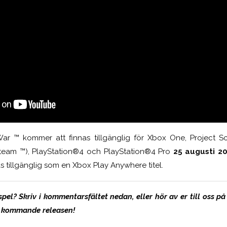
r ™ kommer att finnas tillgänglig för Xbox One, Project 
team ™), PlayStation®4 och PlayStation®4 Pro
25 augusti 2
 tillgänglig som en Xbox Play Anywhere titel.
spel? Skriv i kommentarsfältet nedan, eller hör av er till oss p
 kommande releasen!