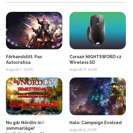
Förhandstitt: Pax
Corsair NIGHTSWORD v2
Autocratica
Wireless SD
augusti 7, 2026
augusti 6, 2026
2
Soundcore Liberty 5 Pro
Nu går Nördliv in i
Halo: Campaign Evolved
sommarläge!
augusti 5, 2026