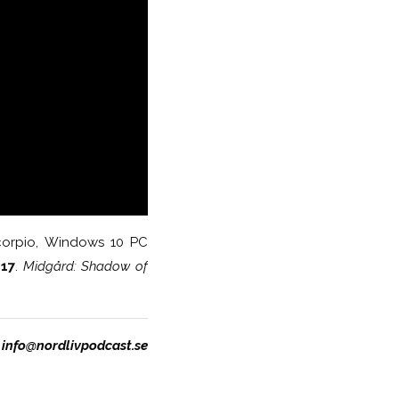
Scorpio, Windows 10 PC
017
.
Midgård: Shadow of
å
info@nordlivpodcast.se