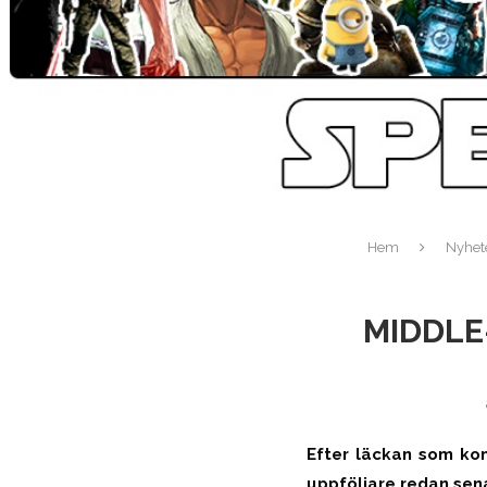
Hem
Nyhet
MIDDLE
Efter läckan som kom
uppföljare redan sena