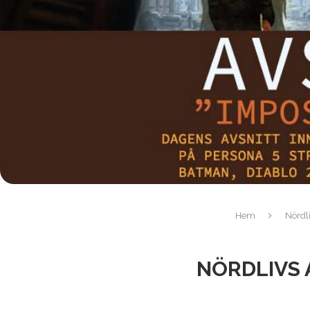
Hem
Nördli
NÖRDLIVS 