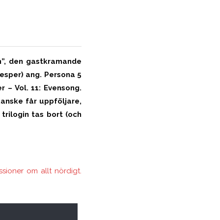
en”, den gastkramande
Jesper) ang. Persona 5
r – Vol. 11: Evensong.
anske får uppföljare,
rilogin tas bort (och
ioner om allt nördigt.