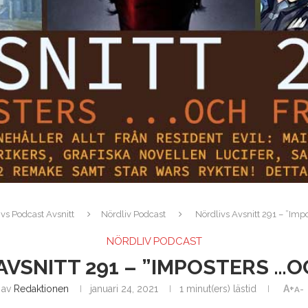
vs Podcast Avsnitt
Nördliv Podcast
Nördlivs Avsnitt 291 – ”Imp
NÖRDLIV PODCAST
AVSNITT 291 – ”IMPOSTERS …O
av
Redaktionen
januari 24, 2021
1 minut(ers) lästid
A+
A-