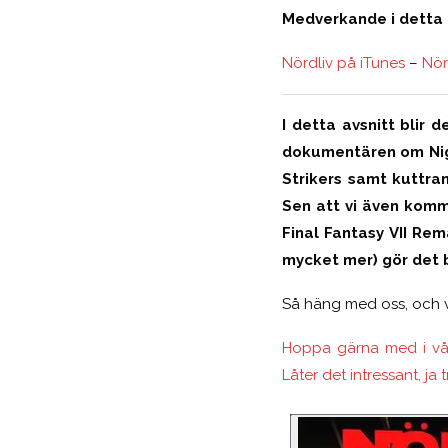
Medverkande i detta a
Nördliv på iTunes
–
Nör
I detta avsnitt blir
dokumentären om Night
Strikers samt kuttran
Sen att vi även komm
Final Fantasy VII Re
mycket mer) gör det b
Så häng med oss, och vå
Hoppa gärna med i vår
Låter det intressant, ja t