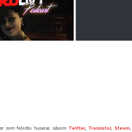
tser som Nördliv huserar, såsom
Twitter
,
Transistor
,
Steam