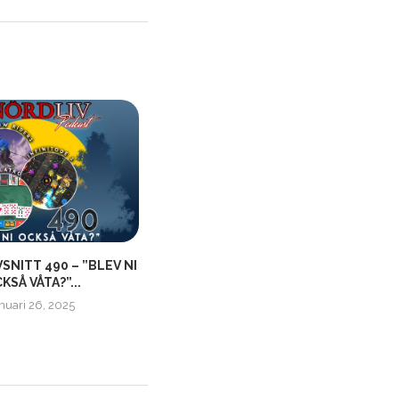
SNITT 490 – ”BLEV NI
NÖRDLIVS SOMMARAVSNITT –
N
KSÅ VÅTA?”...
BRÄDSPEL!
nuari 26, 2025
juli 14, 2019