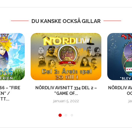
DU KANSKE OCKSÅ GILLAR
6 – ”FIRE
NÖRDLIV AVSNITT 334 DEL 2 –
NÖRDLIV AV
N” /
”GAME OF...
OC
T...
januari 5, 2022
ja