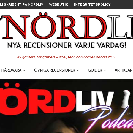
LI SKRIBENT PÅ NÖRDLIV
WEBBUTIK
INTEGRITETSPOLICY
Av gamers, för gamers – spel, tech och nörderi sedan 2014.
HÅRDVARA
ÖVRIGA RECENSIONER
GUIDER
ARTIKLAR