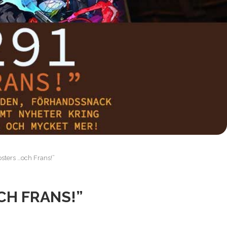
osters …och Frans!”
CH FRANS!”