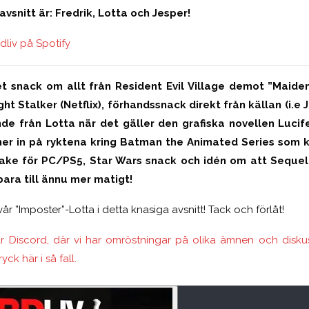
vsnitt är: Fredrik, Lotta och Jesper!
dliv på Spotify
 det snack om allt från Resident Evil Village demot ”Maid
 Stalker (Netflix), förhandssnack direkt från källan (i.e 
de från Lotta när det gäller den grafiska novellen Lucife
er in på ryktena kring Batman the Animated Series som k
make för PC/PS5, Star Wars snack och idén om att Sequel t
ara till ännu mer matigt!
r ”Imposter”-Lotta i detta knasiga avsnitt! Tack och förlåt!
 Discord, där vi har omröstningar på olika ämnen och diskuss
ryck här i så fall.