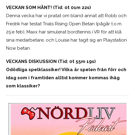
VECKAN SOM HÄNT! (Tid: 0t 01m 22s)
Denna vecka har vi pratat om bland annat att Robb och
Fredrik har testat Trials Rising Open Betan (pågår t.o.m.
25:e feb), Maxx har simulerat bordtennis i VR för att klå
sina medarbetare, och Louise har tagit sig an Playstation
Now betan.
VECKANS DISKUSSION (Tid: 0t 55m 19s)
Odödliga spelklassiker! Vilka är spelen från förr och
idag som i framtiden alltid kommer kommas ihåg
som klassiker?