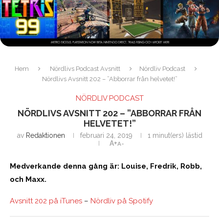
Hem
Nördlivs Podcast Avsnitt
Nördliv Podcast
Nördlivs Avsnitt 202 – ”Abborrar från helvetet!”
NÖRDLIV PODCAST
NÖRDLIVS AVSNITT 202 – ”ABBORRAR FRÅN
HELVETET!”
av
Redaktionen
februari 24, 2019
1 minut(ers) lästid
A+
A-
Medverkande denna gång är: Louise, Fredrik, Robb,
och Maxx.
Avsnitt 202 på iTunes
–
Nördliv på Spotify