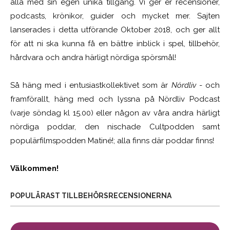
alla med sin egen unika tillgång. Vi ger er recensioner,
podcasts, krönikor, guider och mycket mer. Sajten
lanserades i detta utförande Oktober 2018, och ger allt
för att ni ska kunna få en bättre inblick i spel, tillbehör,
hårdvara och andra härligt nördiga spörsmål!
Så häng med i entusiastkollektivet som är
Nördliv
- och
framförallt, häng med och lyssna på Nördliv Podcast
(varje söndag kl 15.00) eller någon av våra andra härligt
nördiga poddar, den nischade Cultpodden samt
populärfilmspodden Matiné!; alla finns där poddar finns!
Välkommen!
POPULÄRAST TILLBEHÖRSRECENSIONERNA