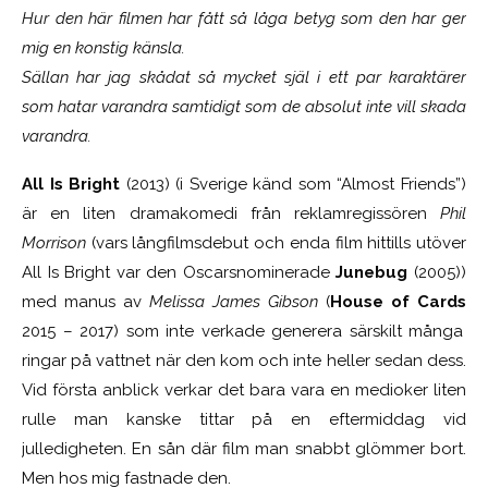
Hur den här filmen har fått så låga betyg som den har ger
mig en konstig känsla.
Sällan har jag skådat så mycket själ i ett par karaktärer
som hatar varandra samtidigt som de absolut inte vill skada
varandra.
All Is Bright
(2013) (i Sverige känd som “Almost Friends”)
är en liten dramakomedi från reklamregissören
Phil
Morrison
(vars långfilmsdebut och enda film hittills utöver
All Is Bright var den Oscarsnominerade
Junebug
(2005))
med manus av
Melissa James Gibson
(
House of Cards
2015 – 2017) som inte verkade generera särskilt många
ringar på vattnet när den kom och inte heller sedan dess.
Vid första anblick verkar det bara vara en medioker liten
rulle man kanske tittar på en eftermiddag vid
julledigheten. En sån där film man snabbt glömmer bort.
Men hos mig fastnade den.