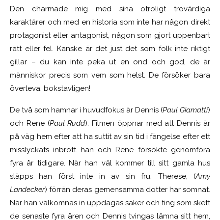
Den charmade mig med sina otroligt trovärdiga
karaktärer och med en historia som inte har någon direkt
protagonist eller antagonist, någon som gjort uppenbart
rätt eller fel. Kanske är det just det som folk inte riktigt
gillar – du kan inte peka ut en ond och god, de är
människor precis som vem som helst. De försöker bara
överleva, bokstavligen!
De två som hamnar i huvudfokus är Dennis (
Paul Giamatti
)
och Rene (
Paul Rudd
). Filmen öppnar med att Dennis är
på väg hem efter att ha suttit av sin tid i fängelse efter ett
misslyckats inbrott han och Rene försökte genomföra
fyra år tidigare. När han väl kommer till sitt gamla hus
släpps han först inte in av sin fru, Therese, (
Amy
Landecker
) förrän deras gemensamma dotter har somnat.
När han välkomnas in uppdagas saker och ting som skett
de senaste fyra åren och Dennis tvingas lämna sitt hem,