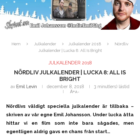
Hem
Julkalender
Julkalender 2018
Nördliv
Julkalender | Lucka 8: All Is Bright
JULKALENDER 2018
NÖRDLIV JULKALENDER | LUCKA 8: ALL IS
BRIGHT
av
Emil Levin
december 8, 2018
3 minut(ers) lästid
A+
A-
Nördlivs väldigt speciella julkalender är tillbaka –
skriven av vår egne Emil Johansson. Under lucka åtta
hittar vi en film som inte bara sågades, men
egentligen aldrig gavs en chans från start…