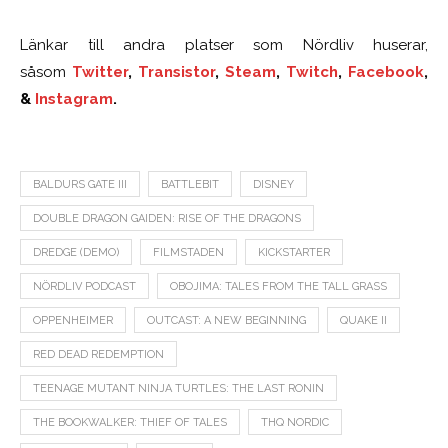
Länkar till andra platser som Nördliv huserar,
såsom
Twitter
,
Transistor
,
Steam
,
Twitch
,
Facebook
,
&
Instagram
.
BALDURS GATE III
BATTLEBIT
DISNEY
DOUBLE DRAGON GAIDEN: RISE OF THE DRAGONS
DREDGE (DEMO)
FILMSTADEN
KICKSTARTER
NÖRDLIV PODCAST
OBOJIMA: TALES FROM THE TALL GRASS
OPPENHEIMER
OUTCAST: A NEW BEGINNING
QUAKE II
RED DEAD REDEMPTION
TEENAGE MUTANT NINJA TURTLES: THE LAST RONIN
THE BOOKWALKER: THIEF OF TALES
THQ NORDIC