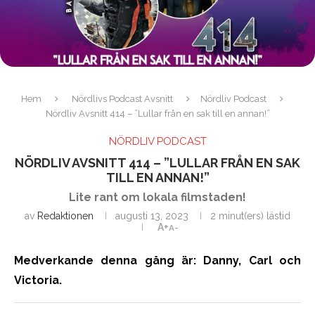
Hem
Nördlivs Podcast Avsnitt
Nördliv Podcast
Nördliv Avsnitt 414 – ”Lullar från en sak till en annan!”
NÖRDLIV PODCAST
NÖRDLIV AVSNITT 414 – ”LULLAR FRÅN EN SAK
TILL EN ANNAN!”
Lite rant om lokala filmstaden!
av
Redaktionen
augusti 13, 2023
2 minut(ers) lästid
A+
A-
Medverkande denna gång är: Danny, Carl och
Victoria.