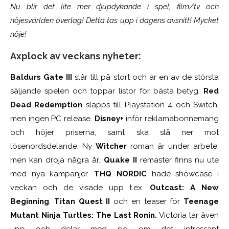
Nu blir det lite mer djupdykande i spel, film/tv och
nöjesvärlden överlag! Detta tas upp i dagens avsnitt! Mycket
nöje!
Axplock av veckans nyheter:
Baldurs Gate III
slår till på stort och är en av de största
säljande spelen och toppar listor för bästa betyg.
Red
Dead Redemption
släpps till Playstation 4 och Switch,
men ingen PC release.
Disney+
inför reklamabonnemang
och höjer priserna, samt ska slå ner mot
lösenordsdelande. Ny
Witcher
roman är under arbete,
men kan dröja några år.
Quake II
remaster finns nu ute
med nya kampanjer.
THQ NORDIC
hade showcase i
veckan och de visade upp t.ex.
Outcast: A New
Beginning
,
Titan Quest II
och en teaser för
Teenage
Mutant Ninja Turtles: The Last Ronin.
Victoria tar även
upp och delar med sig om det intressant