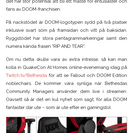
det har stor potential att bli ett måste för entusiaster och
fans av DOOM-franchisen.
På nackstödet är DOOM-logotypen sydd på två platser
inklusive svart söm på framsidan och vitt på baksidan.
Ryggstödet har stora pentagrammarkeringar samt den
numera kända frasen ”RIP AND TEAR”.
Om nu detta skulle vara av extra intresse, så kan man
kolla in QuakeCon At Homes online-evenemang idag på
Twitch.tv/Bethesda
för att se Fallout och DOOM Edition
noblechairs. De kommer vara synliga när Bethesdas
Community Managers använder dem live i streamen.
Oavsett så är det en kul nyhet som sagt, för alla DOOM
fantaster där ute – som är ute efter en gamingstol.