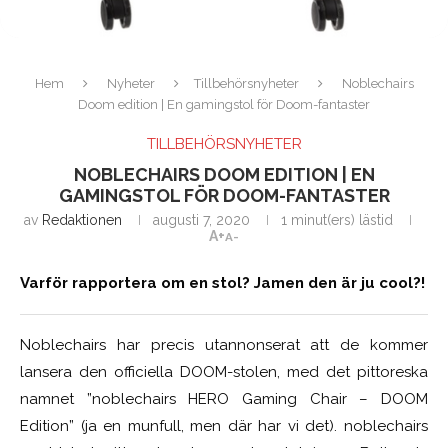
Hem
Nyheter
Tillbehörsnyheter
Noblechairs
Doom edition | En gamingstol för Doom-fantaster
TILLBEHÖRSNYHETER
NOBLECHAIRS DOOM EDITION | EN
GAMINGSTOL FÖR DOOM-FANTASTER
av
Redaktionen
augusti 7, 2020
1 minut(ers) lästid
A+
A-
Varför rapportera om en stol? Jamen den är ju cool?!
Noblechairs har precis utannonserat att de kommer
lansera den officiella DOOM-stolen, med det pittoreska
namnet ”noblechairs HERO Gaming Chair – DOOM
Edition” (ja en munfull, men där har vi det).
noblechairs