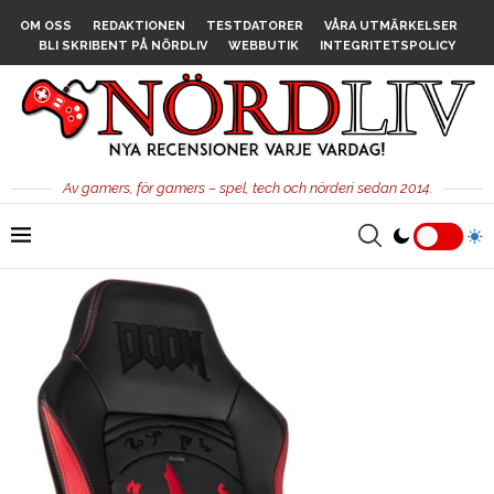
OM OSS
REDAKTIONEN
TESTDATORER
VÅRA UTMÄRKELSER
BLI SKRIBENT PÅ NÖRDLIV
WEBBUTIK
INTEGRITETSPOLICY
Av gamers, för gamers – spel, tech och nörderi sedan 2014.