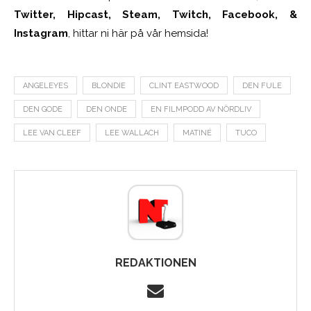
Twitter, Hipcast, Steam, Twitch, Facebook, &
Instagram
, hittar ni här på vår hemsida!
ANGELEYES
BLONDIE
CLINT EASTWOOD
DEN FULE
DEN GODE
DEN ONDE
EN FILMPODD AV NÖRDLIV
LEE VAN CLEEF
LEE WALLACH
MATINÉ
TUCO
REDAKTIONEN