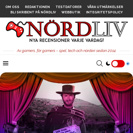
OM OSS
REDAKTIONEN
TESTDATORER
VÅRA UTMÄRKELSER
BLI SKRIBENT PÅ NÖRDLIV
WEBBUTIK
INTEGRITETSPOLICY
Av gamers, för gamers – spel, tech och nörderi sedan 2014.