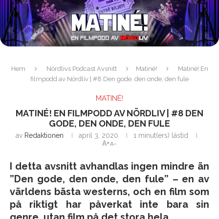
Hem
Nördlivs Podcast Avsnitt
Matiné!
Matiné! En
filmpodd av Nördliv | #8 Den gode, den onde, den fule
MATINÉ!
MATINÉ! EN FILMPODD AV NÖRDLIV | #8 DEN
GODE, DEN ONDE, DEN FULE
av
Redaktionen
april 3, 2020
1 minut(ers) lästid
A+
A-
I detta avsnitt avhandlas ingen mindre än
”Den gode, den onde, den fule” – en av
världens bästa westerns, och en film som
på riktigt har påverkat inte bara sin
genre, utan film på det stora hela.