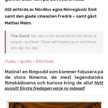
Allt anförda av Nördlivs egna filmregissör Emil
samt den glade cineasten Fredrik – samt gäst:
Mattias Malm.
The Good:
You see, in this world there’s two kinds of
people, my friend: Those with loaded guns and those
who dig. You dig.
iTunes
–
Spotify
–
RSS Flöde
Matiné! en filmpodd som kommer fokusera på
de stora filmerna, de mest legendariska
filmskådisarna och kuriosa kring de alla!
Nytt
avsnitt första fredagen varje ny månad!