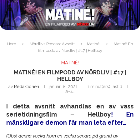
Hem
Nördlivs Podcast Avsnitt
Matiné!
Matiné! En
filmpodd av Nördliv | #17 | Hellboy
MATINÉ!
MATINÉ! EN FILMPODD AV NÖRDLIV | #17 |
HELLBOY
av
Redaktionen
januari 8, 2021
1 minut(ers) lästid
A+
A-
I detta avsnitt avhandlas en av vass
serietidningsfilm – Hellboy
! En
mänskligare demon får man leta efter…
(Obs! denna vecka kom en vecka senare på grund av