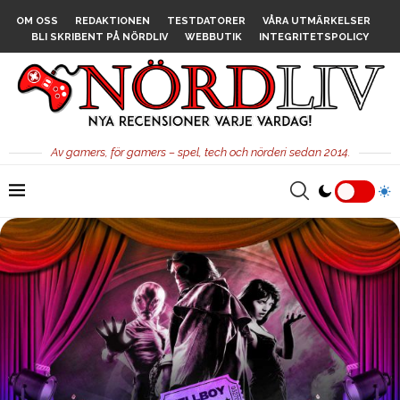
OM OSS
REDAKTIONEN
TESTDATORER
VÅRA UTMÄRKELSER
BLI SKRIBENT PÅ NÖRDLIV
WEBBUTIK
INTEGRITETSPOLICY
Av gamers, för gamers – spel, tech och nörderi sedan 2014.