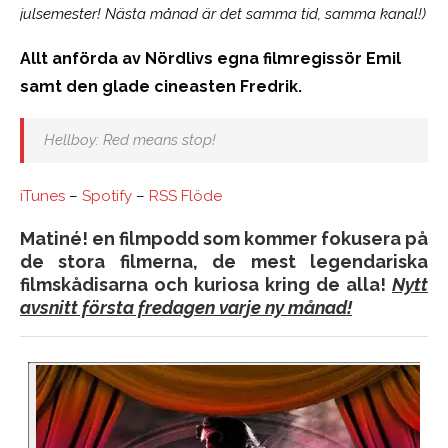
julsemester! Nästa månad är det samma tid, samma kanal!)
Allt anförda av Nördlivs egna filmregissör Emil
samt den glade cineasten Fredrik.
Hellboy:
Red means stop!
iTunes
–
Spotify
–
RSS Flöde
Matiné! en filmpodd som kommer fokusera på
de stora filmerna, de mest legendariska
filmskådisarna och kuriosa kring de alla!
Nytt
avsnitt första fredagen varje ny månad!