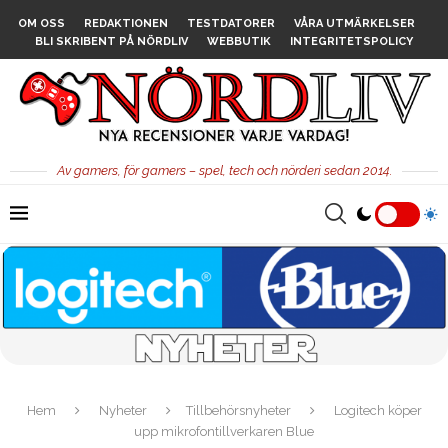
OM OSS
REDAKTIONEN
TESTDATORER
VÅRA UTMÄRKELSER
BLI SKRIBENT PÅ NÖRDLIV
WEBBUTIK
INTEGRITETSPOLICY
Av gamers, för gamers – spel, tech och nörderi sedan 2014.
Hem
Nyheter
Tillbehörsnyheter
Logitech köper
upp mikrofontillverkaren Blue