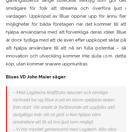
gamingtillbehör länge utvecklat verktyg som gör det
smidigare för folk att streama och överföra ljud i
vardagen. Uppköpet av Blue öppnar upp för ännu fler
möjligheter för båda företagen när det kommer till att
hjälpa användarna med att förverkliga deras idéer. Blue
är dock tydliga med att de även efter uppköpet siktar på
att hjälpa användare till att nå sin fulla potential – så
innovation och utveckling kommer inte sluta i.o.m. detta
köp, utan kommer snarare uppmuntras.
Blues VD John Maier säger:
– Med Logitechs kraftfulla resurser och otroliga
räckvidd tar sig Blue in på en större spelplan redan
från start. Vår avsikt är fortfarande att uppfylla vårt
slutgiltiga mål: att så gott vi kan hjälpa våra
användare att få så bra ljud som möjligt.
– Vi har mycket gemensamt med Logitech. Alla våra