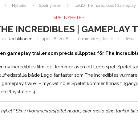
Nyheter
Spelnyheter
LEGO The Incredibles | Gameplay T
SPELNYHETER
HE INCREDIBLES | GAMEPLAY 
av
Redaktionen
april 18, 2018
0 minut(ers) lästid
A+
A-
en gameplay trailer som precis släpptes för The Incredibl
 en ny Incredibles film, det kommer även ett Lego spel. Spelet la
llfredsställa både Lego fantaster som The Incredibles vurmare.
ameplay trailer – mycket nöje! Spelet kommer finnas tillgäng
ch Playstation 4.
yhet? Skriv i kommentarsfältet nedan, eller maila dina tankar till