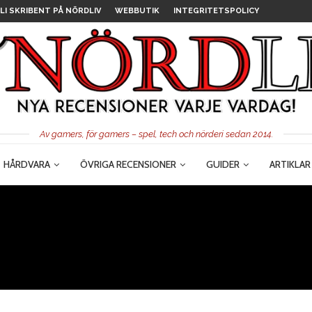
LI SKRIBENT PÅ NÖRDLIV
WEBBUTIK
INTEGRITETSPOLICY
Av gamers, för gamers – spel, tech och nörderi sedan 2014.
HÅRDVARA
ÖVRIGA RECENSIONER
GUIDER
ARTIKLAR