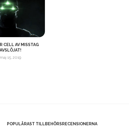
R CELL AV MISSTAG
SJUKHUSNOSTALGI MED
AVSLÖJAT!
PROJECT HOSPITAL
maj 15, 2019
november 16, 2017
POPULÄRAST TILLBEHÖRSRECENSIONERNA