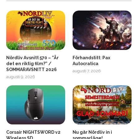
Nördliv Avsnitt 570 – ”Är
Förhandstitt: Pax
det en riktig film?” /
Autocratica
SOMMARAVSNITT 2026
augusti 7, 2026
2
Soundcore Liberty 5 Pro
augusti 9, 2026
Corsair NIGHTSWORD v2
Nu går Nördliv in i
Wireless SD
sommarläge!