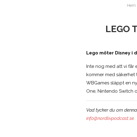
Hem
LEGO T
Lego möter Disney i d
Inte nog med att vi får
kommer med säkerhet ti
WBGames släppt en ny g
One, Nintendo Switch o
Vad tycker du om denna n
info@nordlivpodcast.se
.