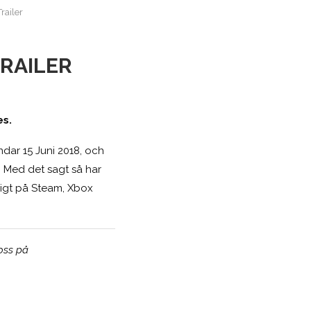
railer
TRAILER
es.
ndar 15 Juni 2018, och
 Med det sagt så har
ligt på Steam, Xbox
 oss på