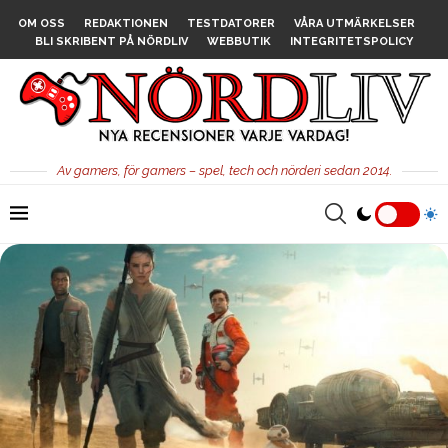
OM OSS
REDAKTIONEN
TESTDATORER
VÅRA UTMÄRKELSER
BLI SKRIBENT PÅ NÖRDLIV
WEBBUTIK
INTEGRITETSPOLICY
Av gamers, för gamers – spel, tech och nörderi sedan 2014.