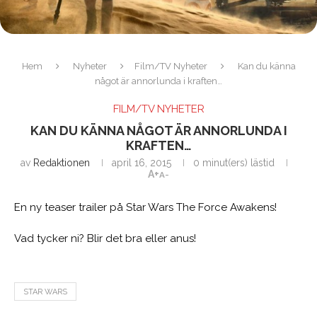
Hem
Nyheter
Film/TV Nyheter
Kan du känna
något är annorlunda i kraften…
FILM/TV NYHETER
KAN DU KÄNNA NÅGOT ÄR ANNORLUNDA I
KRAFTEN…
av
Redaktionen
april 16, 2015
0 minut(ers) lästid
A+
A-
En ny teaser trailer på Star Wars The Force Awakens!
Vad tycker ni? Blir det bra eller anus!
STAR WARS