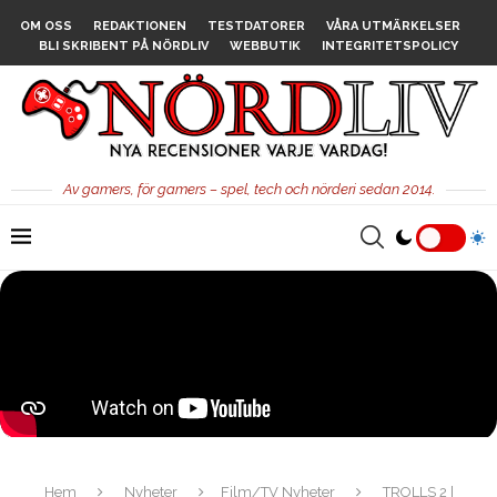
OM OSS
REDAKTIONEN
TESTDATORER
VÅRA UTMÄRKELSER
BLI SKRIBENT PÅ NÖRDLIV
WEBBUTIK
INTEGRITETSPOLICY
Av gamers, för gamers – spel, tech och nörderi sedan 2014.
Hem
Nyheter
Film/TV Nyheter
TROLLS 2 |