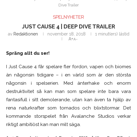
Dive Trailer
SPELNYHETER
JUST CAUSE 4 | DEEP DIVE TRAILER
av
Redaktionen
november 18, 2018
1 minut(ers) lästid
A+
A-
Spräng allt du ser!
I Just Cause 4 får spelare fler fordon, vapen och biomes
än någonsin tidigare – i en värld som är den största
någonsin i spelserien. Med änterhake och enorm
destruktivitet så kan man som spelare inte bara vara
fantasifull i sitt demolerande, utan kan även ta hjälp av
rena naturkrafter som tornados och blixtstormar. Det
kommande storspelet från Avalanche Studios verkar
riktigt ambitiöst kan man milt säga.