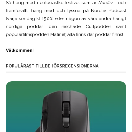
Så häng med i entusiastkollektivet som är
Nördliv
- och
framförallt, häng med och lyssna på Nördliv Podcast
(varje söndag kl 15.00) eller någon av våra andra härligt
nördiga poddar, den nischade Cultpodden samt
populärfilmspodden Matiné!; alla finns där poddar finns!
Välkommen!
POPULÄRAST TILLBEHÖRSRECENSIONERNA