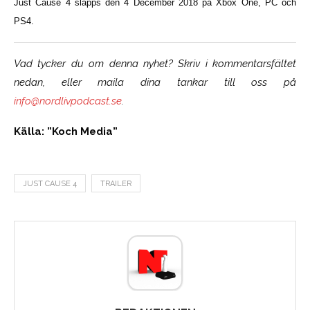
Just Cause 4 släpps den 4 December 2018 på Xbox One, PC och
PS4.
Vad tycker du om denna nyhet? Skriv i kommentarsfältet
nedan, eller maila dina tankar till oss på
info@nordlivpodcast.se
.
Källa: ”Koch Media”
JUST CAUSE 4
TRAILER