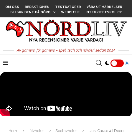
OM OSS
REDAKTIONEN
TESTDATORER
VÅRA UTMÄRKELSER
BLI SKRIBENT PÅ NÖRDLIV
WEBBUTIK
INTEGRITETSPOLICY
Av gamers, för gamers – spel, tech och nörderi sedan 2014.
Hem
Nyheter
Spelnyheter
Just Cause 4 | Deep