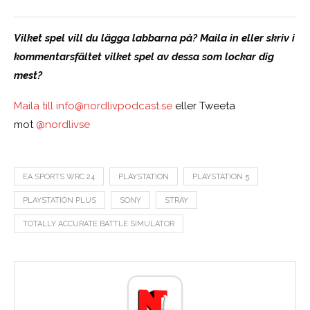
Vilket spel vill du lägga labbarna på? Maila in eller skriv i
kommentarsfältet vilket spel av dessa som lockar dig
mest?
Maila till
info@nordlivpodcast.se
eller Tweeta
mot
@nordlivse
EA SPORTS WRC 24
PLAYSTATION
PLAYSTATION 5
PLAYSTATION PLUS
SONY
STRAY
TOTALLY ACCURATE BATTLE SIMULATOR