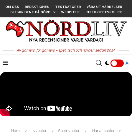
OM OSS
REDAKTIONEN
TESTDATORER
VÅRA UTMÄRKELSER
BLI SKRIBENT PÅ NÖRDLIV
WEBBUTIK
INTEGRITETSPOLICY
Av gamers, för gamers – spel, tech och nörderi sedan 2014.
Hem
Nyheter
Spelnyheter
Här är spelen för