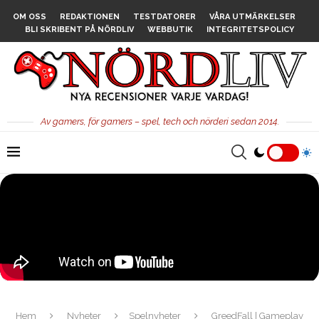
OM OSS
REDAKTIONEN
TESTDATORER
VÅRA UTMÄRKELSER
BLI SKRIBENT PÅ NÖRDLIV
WEBBUTIK
INTEGRITETSPOLICY
Av gamers, för gamers – spel, tech och nörderi sedan 2014.
Hem
Nyheter
Spelnyheter
GreedFall | Gameplay