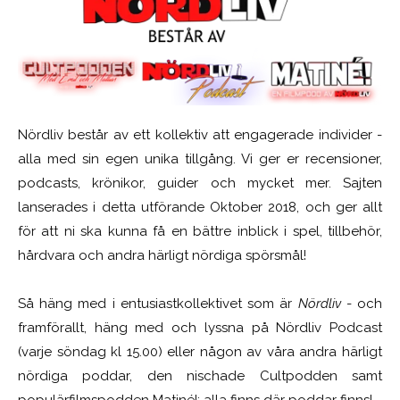
Nördliv består av ett kollektiv att engagerade individer -
alla med sin egen unika tillgång. Vi ger er recensioner,
podcasts, krönikor, guider och mycket mer. Sajten
lanserades i detta utförande Oktober 2018, och ger allt
för att ni ska kunna få en bättre inblick i spel, tillbehör,
hårdvara och andra härligt nördiga spörsmål!
Så häng med i entusiastkollektivet som är
Nördliv
- och
framförallt, häng med och lyssna på Nördliv Podcast
(varje söndag kl 15.00) eller någon av våra andra härligt
nördiga poddar, den nischade Cultpodden samt
populärfilmspodden Matiné!; alla finns där poddar finns!