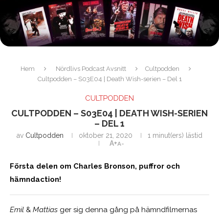
Hem
Nördlivs Podcast Avsnitt
Cultpodden
Cultpodden – S03E04 | Death Wish-serien – Del 1
CULTPODDEN
CULTPODDEN – S03E04 | DEATH WISH-SERIEN
– DEL 1
av
Cultpodden
oktober 21, 2020
1 minut(ers) lästid
A+
A-
Första delen om Charles Bronson, puffror och
hämndaction!
Emil
&
Mattias
ger sig denna gång på hämndfilmernas