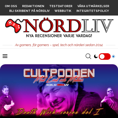
OM OSS
REDAKTIONEN
TESTDATORER
VÅRA UTMÄRKELSER
BLI SKRIBENT PÅ NÖRDLIV
WEBBUTIK
INTEGRITETSPOLICY
Av gamers, för gamers – spel, tech och nörderi sedan 2014.