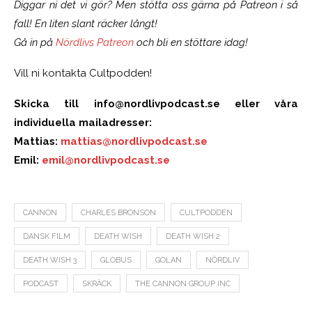
Diggar ni det vi gör? Men stötta oss gärna på Patreon i så
fall! En liten slant räcker långt!
Gå in på
Nördlivs Patreon
och bli en stöttare idag!
Vill ni kontakta Cultpodden!
Skicka till
info@nordlivpodcast.se
eller våra
individuella mailadresser:
Mattias:
mattias@nordlivpodcast.se
Emil:
emil@nordlivpodcast.se
CANNON
CHARLES BRONSON
CULTPODDEN
DANSK FILM
DEATH WISH
DEATH WISH 2
DEATH WISH 3
GLOBUS
GOLAN
NÖRDLIV
PODCAST
SKRÄCK
THE CANNON GROUP INC