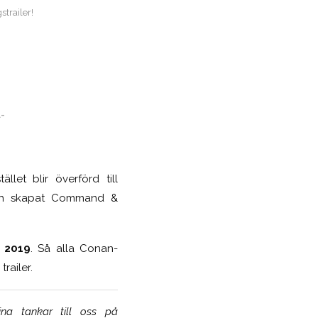
trailer!
-
et blir överförd till
 och skapat Command &
 2019
. Så alla Conan-
railer.
na tankar till oss på