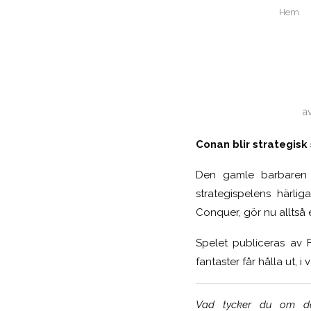
Hem
a
Conan blir strategisk
Den gamle barbaren ä
strategispelens härl
Conquer, gör nu alltså e
Spelet publiceras av
fantaster får hålla ut, 
Vad tycker du om den