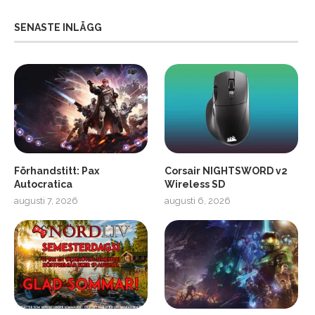
SENASTE INLÄGG
Förhandstitt: Pax
Corsair NIGHTSWORD v2
Autocratica
Wireless SD
augusti 7, 2026
augusti 6, 2026
2
Soundcore Liberty 5 Pro