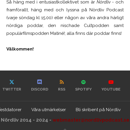
Så häng med i entusiastkollektivet som är
Nördliv
- och
framförallt, häng med och lyssna på Nördliv Podcast
(varje söndag kl 15.00) eller någon av våra andra härligt
nördiga poddar, den nischade Cultpodden samt
populärfilmspodden Matiné!; alla finns där poddar finns!
Välkommen!
TWITTER
DISCORD
RSS
SPOTIFY
YOUTUBE
Testdatorer
Våra utmärkelser
Bli skribent på Nördliv
Nördliv 2014 - 2024 -
webmaster@nordlivpodcast.se