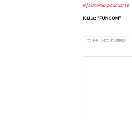
info@nordlivpodcast.se
.
Källa: ”FUNCOM”
CONAN UNCONQUERED