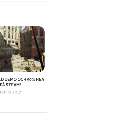
D DEMO OCH 50% REA
THIS IS ANTHEM | GAMEPLAY
I
PÅ STEAM!
SERIES, PART 1...
april 6, 2017
januari 19, 2019