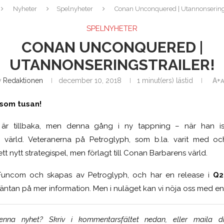
Nyheter
Spelnyheter
Conan Unconquered | Utannonserings
SPELNYHETER
CONAN UNCONQUERED |
UTANNONSERINGSTRAILER!
v
Redaktionen
december 10, 2018
1 minut(ers) lästid
A+
A
 som tusan!
r tillbaka, men denna gång i ny tappning – när han iställ
iga värld. Veteranerna på Petroglyph, som b.la. varit med
tt nytt strategispel, men förlagt till Conan Barbarens värld.
 Funcom och skapas av Petroglyph, och har en release i
Q2
i väntan på mer information. Men i nuläget kan vi nöja oss med en t
na nyhet? Skriv i kommentarsfältet nedan, eller maila di