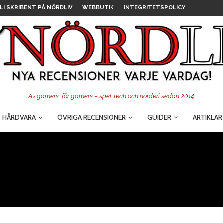
LI SKRIBENT PÅ NÖRDLIV
WEBBUTIK
INTEGRITETSPOLICY
Av gamers, för gamers – spel, tech och nörderi sedan 2014.
HÅRDVARA
ÖVRIGA RECENSIONER
GUIDER
ARTIKLAR