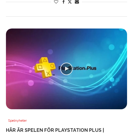
Spelnyheter
HÄR ÄR SPELEN FÖR PLAYSTATION PLUS |