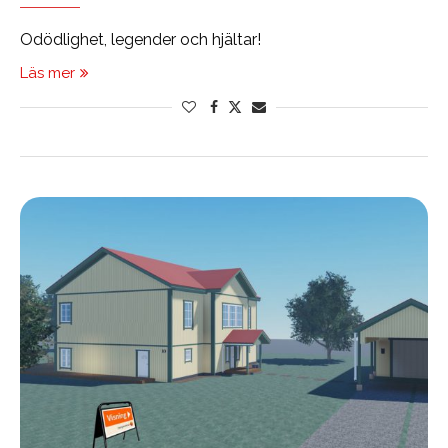
Odödlighet, legender och hjältar!
Läs mer