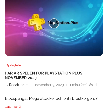
Spelnyheter
HÄR ÄR SPELEN FÖR PLAYSTATION PLUS |
NOVEMBER 2023
av
Redaktionen
november 3, 2023
1 minut(ers) lästid
Blodspengar, Mega attacker och ont i bröstkorgen…?!
Läs mer