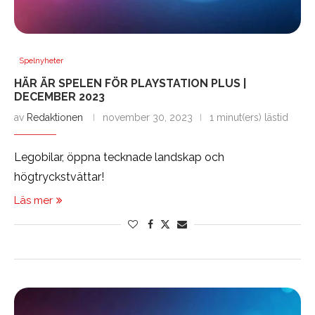
Spelnyheter
HÄR ÄR SPELEN FÖR PLAYSTATION PLUS |
DECEMBER 2023
av
Redaktionen
november 30, 2023
1 minut(ers) lästid
Legobilar, öppna tecknade landskap och
högtryckstvättar!
Läs mer