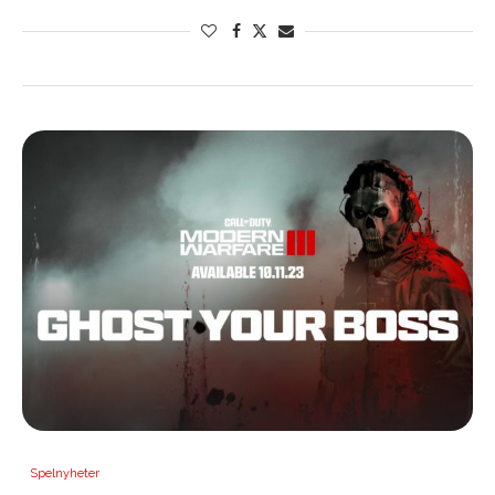
Spelnyheter