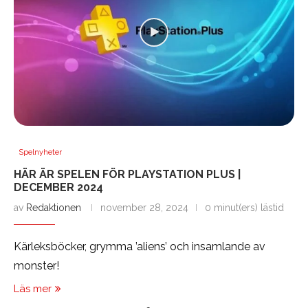
Spelnyheter
HÄR ÄR SPELEN FÖR PLAYSTATION PLUS |
DECEMBER 2024
av
Redaktionen
november 28, 2024
0 minut(ers) lästid
Kärleksböcker, grymma ’aliens’ och insamlande av
monster!
Läs mer