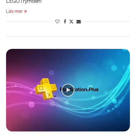
LEGO i rymden!
Läs mer