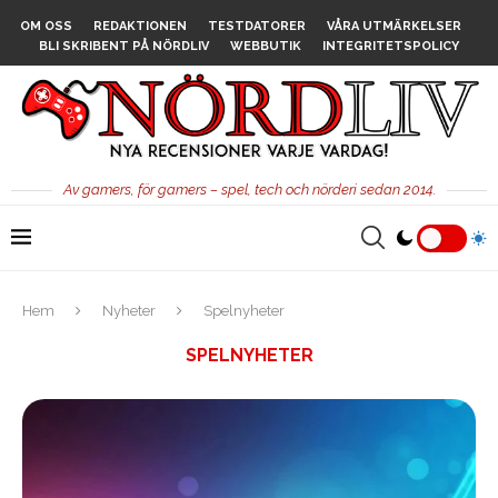
OM OSS
REDAKTIONEN
TESTDATORER
VÅRA UTMÄRKELSER
BLI SKRIBENT PÅ NÖRDLIV
WEBBUTIK
INTEGRITETSPOLICY
Av gamers, för gamers – spel, tech och nörderi sedan 2014.
Hem
Nyheter
Spelnyheter
SPELNYHETER