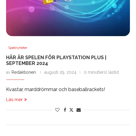
Spelnyheter
HÄR ÄR SPELEN FÖR PLAYSTATION PLUS |
SEPTEMBER 2024
av
Redaktionen
augusti 29, 2024
0 minut(ers) lästid
Kvastar, marddrömmar och baseballrackets!
Läs mer