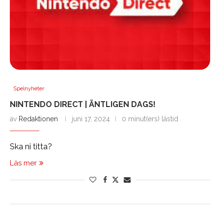
Spelnyheter
NINTENDO DIRECT | ÄNTLIGEN DAGS!
av
Redaktionen
juni 17, 2024
0 minut(ers) lästid
Ska ni titta?
Läs mer