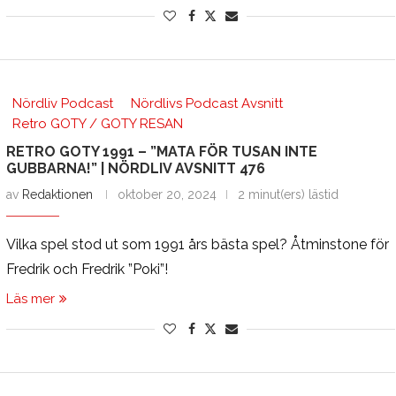
Nördliv Podcast
Nördlivs Podcast Avsnitt
Retro GOTY / GOTY RESAN
RETRO GOTY 1991 – ”MATA FÖR TUSAN INTE
GUBBARNA!” | NÖRDLIV AVSNITT 476
av
Redaktionen
oktober 20, 2024
2 minut(ers) lästid
Vilka spel stod ut som 1991 års bästa spel? Åtminstone för
Fredrik och Fredrik ”Poki”!
Läs mer