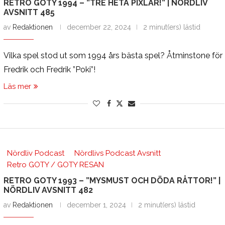
RETRO GOTY 1994 – ”TRE HETA PIXLAR!” | NÖRDLIV
AVSNITT 485
av
Redaktionen
december 22, 2024
2 minut(ers) lästid
Vilka spel stod ut som 1994 års bästa spel? Åtminstone för
Fredrik och Fredrik ”Poki”!
Läs mer
Nördliv Podcast
Nördlivs Podcast Avsnitt
Retro GOTY / GOTY RESAN
RETRO GOTY 1993 – ”MYSMUST OCH DÖDA RÅTTOR!” |
NÖRDLIV AVSNITT 482
av
Redaktionen
december 1, 2024
2 minut(ers) lästid