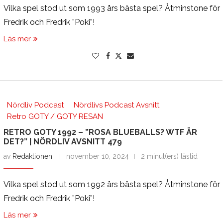
Vilka spel stod ut som 1993 års bästa spel? Åtminstone för
Fredrik och Fredrik ”Poki”!
Läs mer
Nördliv Podcast
Nördlivs Podcast Avsnitt
Retro GOTY / GOTY RESAN
RETRO GOTY 1992 – ”ROSA BLUEBALLS? WTF ÄR
DET?” | NÖRDLIV AVSNITT 479
av
Redaktionen
november 10, 2024
2 minut(ers) lästid
Vilka spel stod ut som 1992 års bästa spel? Åtminstone för
Fredrik och Fredrik ”Poki”!
Läs mer