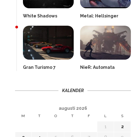
White Shadows
Metal: Hellsinger
Gran Turismo 7
NieR: Automata
KALENDER
augusti 2026
M
T
O
T
F
L
S
1
2