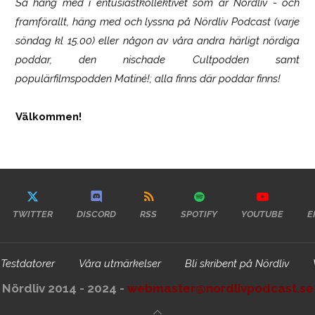
Så häng med i entusiastkollektivet som är
Nördliv
- och
framförallt, häng med och lyssna på Nördliv Podcast (varje
söndag kl 15.00) eller någon av våra andra härligt nördiga
poddar, den nischade Cultpodden samt
populärfilmspodden Matiné!; alla finns där poddar finns!
Välkommen!
TWITTER
DISCORD
RSS
SPOTIFY
YOUTUBE
E
Testdatorer
Våra utmärkelser
Bli skribent på Nördliv
Nördliv 2014 - 2024 -
webmaster@nordlivpodcast.se