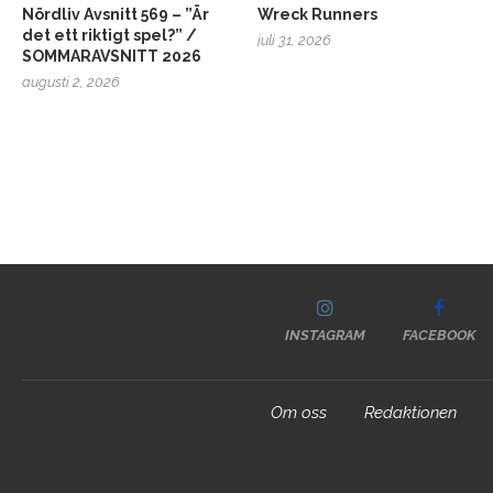
Nördliv Avsnitt 569 – ”Är
Wreck Runners
det ett riktigt spel?” /
juli 31, 2026
SOMMARAVSNITT 2026
augusti 2, 2026
INSTAGRAM
FACEBOOK
Om oss
Redaktionen