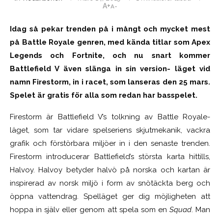
A+
A-
Idag så pekar trenden på i mångt och mycket mest
på Battle Royale genren, med kända titlar som Apex
Legends och Fortnite, och nu snart kommer
Battlefield V även slänga in sin version- läget vid
namn Firestorm, in i racet, som lanseras den 25 mars.
Spelet är gratis för alla som redan har basspelet.
Firestorm är Battlefield V’s tolkning av Battle Royale-
läget, som tar vidare spelseriens skjutmekanik, vackra
grafik och förstörbara miljöer in i den senaste trenden.
Firestorm introducerar Battlefield’s största karta hittills,
Halvoy. Halvoy betyder halvö på norska och kartan är
inspirerad av norsk miljö i form av snötäckta berg och
öppna vattendrag. Spelläget ger dig möjligheten att
hoppa in själv eller genom att spela som en
Squad
. Man