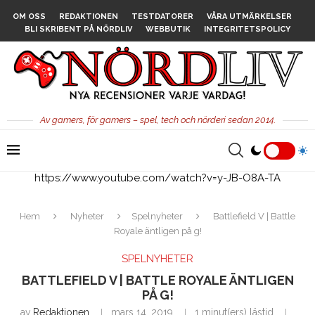
OM OSS
REDAKTIONEN
TESTDATORER
VÅRA UTMÄRKELSER
BLI SKRIBENT PÅ NÖRDLIV
WEBBUTIK
INTEGRITETSPOLICY
Av gamers, för gamers – spel, tech och nörderi sedan 2014.
https://www.youtube.com/watch?v=y-JB-O8A-TA
Hem
Nyheter
Spelnyheter
Battlefield V | Battle
Royale äntligen på g!
SPELNYHETER
BATTLEFIELD V | BATTLE ROYALE ÄNTLIGEN
PÅ G!
av
Redaktionen
mars 14, 2019
1 minut(ers) lästid