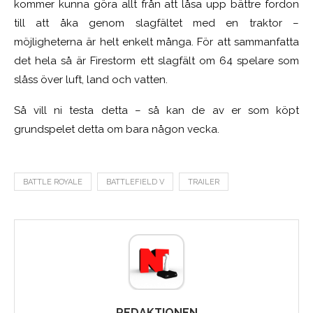
kommer kunna göra allt från att låsa upp bättre fordon
till att åka genom slagfältet med en traktor –
möjligheterna är helt enkelt många. För att sammanfatta
det hela så är Firestorm ett slagfält om 64 spelare som
slåss över luft, land och vatten.
Så vill ni testa detta – så kan de av er som köpt
grundspelet detta om bara någon vecka.
BATTLE ROYALE
BATTLEFIELD V
TRAILER
REDAKTIONEN