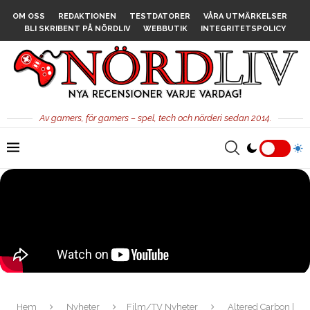
OM OSS
REDAKTIONEN
TESTDATORER
VÅRA UTMÄRKELSER
BLI SKRIBENT PÅ NÖRDLIV
WEBBUTIK
INTEGRITETSPOLICY
Av gamers, för gamers – spel, tech och nörderi sedan 2014.
Hem
Nyheter
Film/TV Nyheter
Altered Carbon |