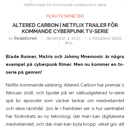
Netflix trailer för kommande cyberpunk tv-serie
FILM/TV NYHETER
ALTERED CARBON | NETFLIX TRAILER FÖR
KOMMANDE CYBERPUNK TV-SERIE
av
Redaktionen
december 4, 2017
1 minut(ers) lästid
A+
A-
Blade Runner, Matrix och Johnny Mnemonic är några
exempel på cyberpunk filmer. Men nu kommer en tv-
serie på genren!
Netflix kommande satsning; Altered Carbon har premiär 2
februari 2018, och bjuder på en välbudgeterad tv-serie
spå tio episoder som väcker tankar om medvetandet
och dess räckhåll. 300 år i framtiden ser vi hur samhället
har förändrats av ny teknologi, där man kan digitalisera
medvetandet, och där man kan byta kropp: vilket gör att