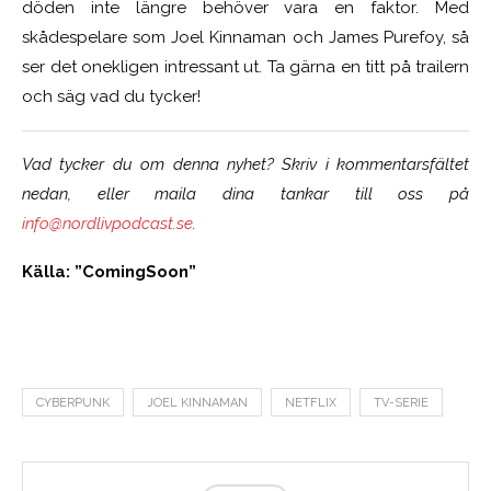
döden inte längre behöver vara en faktor. Med
skådespelare som Joel Kinnaman och James Purefoy, så
ser det onekligen intressant ut. Ta gärna en titt på trailern
och säg vad du tycker!
Vad tycker du om denna nyhet? Skriv i kommentarsfältet
nedan, eller maila dina tankar till oss på
info@nordlivpodcast.se
.
Källa: ”ComingSoon”
CYBERPUNK
JOEL KINNAMAN
NETFLIX
TV-SERIE