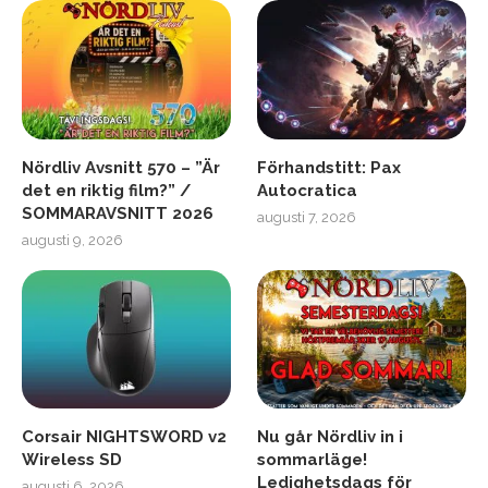
Nördliv Avsnitt 570 – ”Är
Förhandstitt: Pax
det en riktig film?” /
Autocratica
SOMMARAVSNITT 2026
augusti 7, 2026
augusti 9, 2026
Corsair NIGHTSWORD v2
Nu går Nördliv in i
Wireless SD
sommarläge!
Ledighetsdags för
augusti 6, 2026