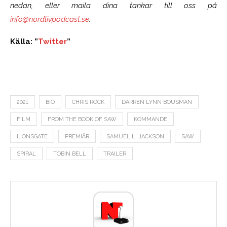
nedan, eller maila dina tankar till oss på
info@nordlivpodcast.se
.
Källa: ”
Twitter
”
2021
BIO
CHRIS ROCK
DARREN LYNN BOUSMAN
FILM
FROM THE BOOK OF SAW
KOMMANDE
LIONSGATE
PREMIÄR
SAMUEL L. JACKSON
SAW
SPIRAL
TOBIN BELL
TRAILER