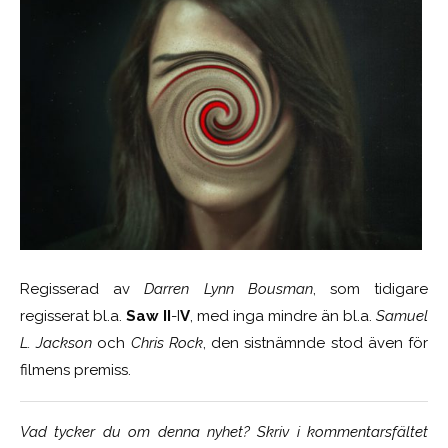
Regisserad av
Darren Lynn Bousman
, som tidigare
regisserat bl.a.
Saw II
-I
V
, med inga mindre än bl.a.
Samuel
L. Jackson
och
Chris Rock
, den sistnämnde stod även för
filmens premiss.
Vad tycker du om denna nyhet? Skriv i kommentarsfältet