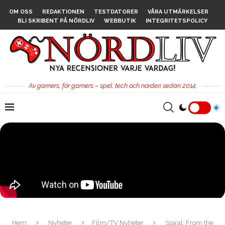
OM OSS
REDAKTIONEN
TESTDATORER
VÅRA UTMÄRKELSER
BLI SKRIBENT PÅ NÖRDLIV
WEBBUTIK
INTEGRITETSPOLICY
Av gamers, för gamers – spel, tech och nörderi sedan 2014.
Hem
Nyheter
Film/TV Nyheter
Spiral: From the