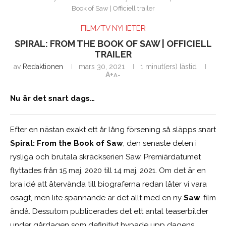
Book of Saw | Officiell trailer
FILM/TV NYHETER
SPIRAL: FROM THE BOOK OF SAW | OFFICIELL
TRAILER
av
Redaktionen
mars 30, 2021
1 minut(ers) lästid
A+
A-
Nu är det snart dags…
Efter en nästan exakt ett år lång försening så släpps snart
Spiral: From the Book of Saw
, den senaste delen i
rysliga och brutala skräckserien Saw. Premiärdatumet
flyttades från 15 maj, 2020 till 14 maj, 2021. Om det är en
bra idé att återvända till biograferna redan låter vi vara
osagt, men lite spännande är det allt med en ny
Saw
-film
ändå. Dessutom publicerades det ett antal teaserbilder
under gårdagen som definitivt hypade upp dagens