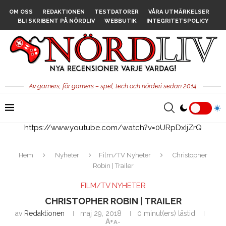
OM OSS
REDAKTIONEN
TESTDATORER
VÅRA UTMÄRKELSER
BLI SKRIBENT PÅ NÖRDLIV
WEBBUTIK
INTEGRITETSPOLICY
Av gamers, för gamers – spel, tech och nörderi sedan 2014.
https://www.youtube.com/watch?v=0URpDxIjZrQ
Hem
Nyheter
Film/TV Nyheter
Christopher
Robin | Trailer
FILM/TV NYHETER
CHRISTOPHER ROBIN | TRAILER
av
Redaktionen
maj 29, 2018
0 minut(ers) lästid
A+
A-