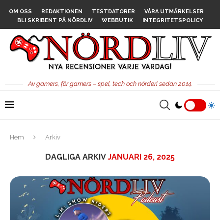
OM OSS
REDAKTIONEN
TESTDATORER
VÅRA UTMÄRKELSER
BLI SKRIBENT PÅ NÖRDLIV
WEBBUTIK
INTEGRITETSPOLICY
Av gamers, för gamers – spel, tech och nörderi sedan 2014.
Hem
Arkiv
DAGLIGA ARKIV
JANUARI 26, 2025