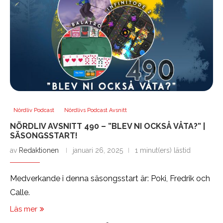
Nördliv Podcast
Nördlivs Podcast Avsnitt
NÖRDLIV AVSNITT 490 – ”BLEV NI OCKSÅ VÅTA?” |
SÄSONGSSTART!
av
Redaktionen
januari 26, 2025
1 minut(ers) lästid
Medverkande i denna säsongsstart är: Poki, Fredrik och
Calle.
Läs mer