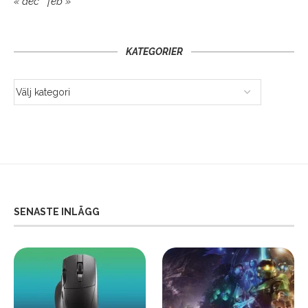
« dec
feb »
KATEGORIER
SENASTE INLÄGG