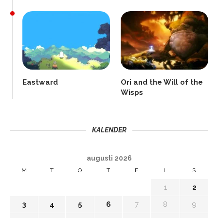
Eastward
Ori and the Will of the
Wisps
KALENDER
augusti 2026
M
T
O
T
F
L
S
1
2
3
4
5
6
7
8
9