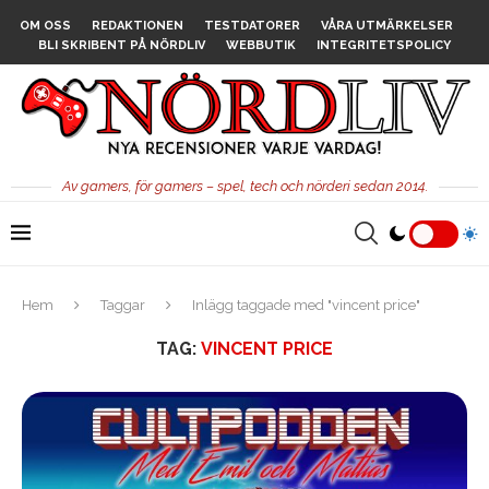
OM OSS
REDAKTIONEN
TESTDATORER
VÅRA UTMÄRKELSER
BLI SKRIBENT PÅ NÖRDLIV
WEBBUTIK
INTEGRITETSPOLICY
Av gamers, för gamers – spel, tech och nörderi sedan 2014.
Hem
Taggar
Inlägg taggade med "vincent price"
TAG:
VINCENT PRICE