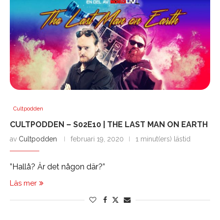
Cultpodden
CULTPODDEN – S02E10 | THE LAST MAN ON EARTH
av
Cultpodden
februari 19, 2020
1 minut(ers) lästid
”Hallå? Är det någon där?”
Läs mer