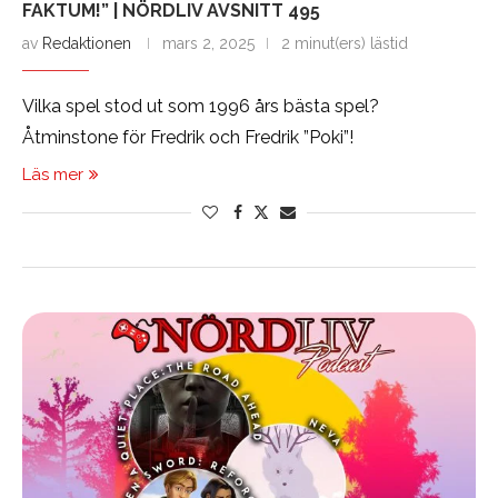
FAKTUM!” | NÖRDLIV AVSNITT 495
av
Redaktionen
mars 2, 2025
2 minut(ers) lästid
Vilka spel stod ut som 1996 års bästa spel?
Åtminstone för Fredrik och Fredrik ”Poki”!
Läs mer