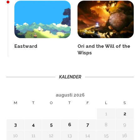
Eastward
Ori and the Will of the
Wisps
KALENDER
augusti 2026
M
T
O
T
F
L
S
1
2
3
4
5
6
7
8
9
10
11
12
13
14
15
16