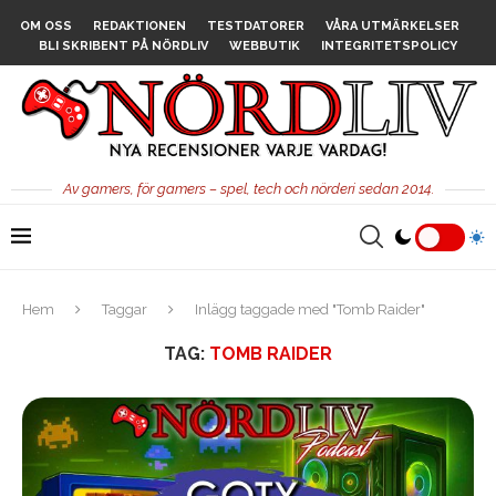
OM OSS
REDAKTIONEN
TESTDATORER
VÅRA UTMÄRKELSER
BLI SKRIBENT PÅ NÖRDLIV
WEBBUTIK
INTEGRITETSPOLICY
Av gamers, för gamers – spel, tech och nörderi sedan 2014.
Hem
Taggar
Inlägg taggade med "Tomb Raider"
TAG:
TOMB RAIDER