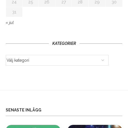
24
25
26
27
28
29
30
31
« jul
KATEGORIER
SENASTE INLÄGG