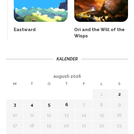
Eastward
Ori and the Will of the
Wisps
KALENDER
augusti 2026
M
T
O
T
F
L
S
1
2
3
4
5
6
7
8
9
10
11
12
13
14
15
16
17
18
19
20
21
22
23