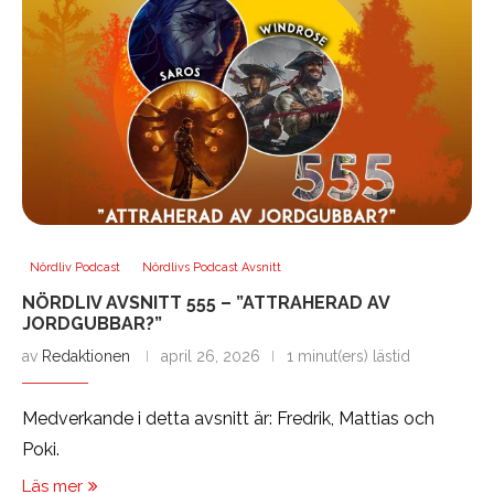
Nördliv Podcast
Nördlivs Podcast Avsnitt
NÖRDLIV AVSNITT 555 – ”ATTRAHERAD AV
JORDGUBBAR?”
av
Redaktionen
april 26, 2026
1 minut(ers) lästid
Medverkande i detta avsnitt är: Fredrik, Mattias och
Poki.
Läs mer