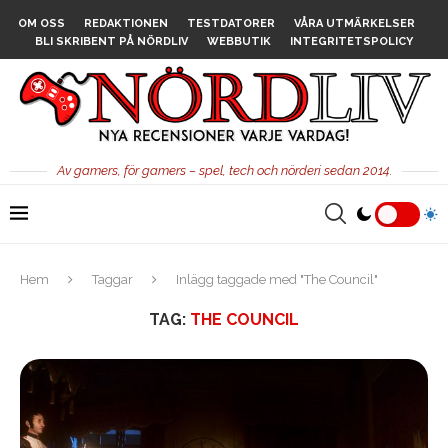
OM OSS
REDAKTIONEN
TESTDATORER
VÅRA UTMÄRKELSER
BLI SKRIBENT PÅ NÖRDLIV
WEBBUTIK
INTEGRITETSPOLICY
Av gamers, för gamers – spel, tech och nörderi sedan 2014.
Hem
Taggar
Inlägg taggade med "The Council"
TAG:
THE COUNCIL