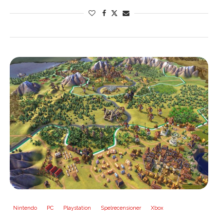
Nintendo
PC
Playstation
Spelrecensioner
Xbox