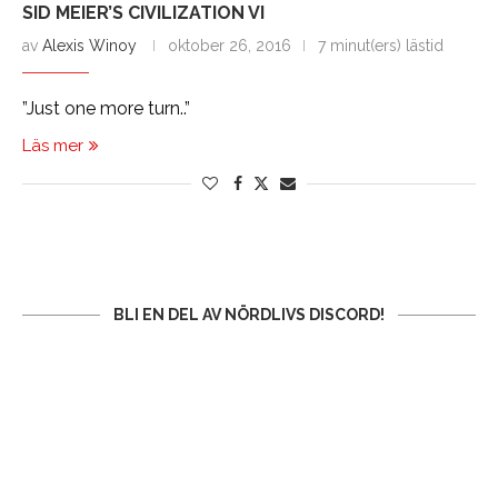
SID MEIER’S CIVILIZATION VI
av
Alexis Winoy
oktober 26, 2016
7 minut(ers) lästid
”Just one more turn..”
Läs mer
BLI EN DEL AV NÖRDLIVS DISCORD!