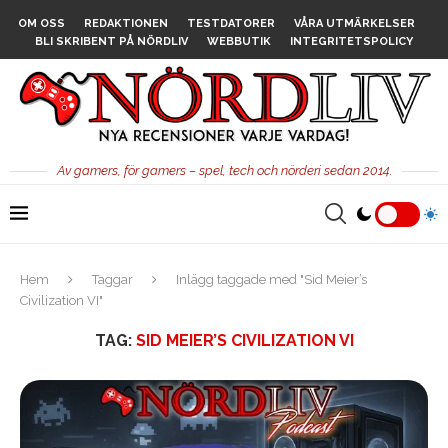
OM OSS
REDAKTIONEN
TESTDATORER
VÅRA UTMÄRKELSER
BLI SKRIBENT PÅ NÖRDLIV
WEBBUTIK
INTEGRITETSPOLICY
Av gamers, för gamers – spel, tech och nörderi sedan 2014.
Hem
Taggar
Inlägg taggade med "Sid Meier’s
Civilization VI"
TAG:
SID MEIER’S CIVILIZATION VI