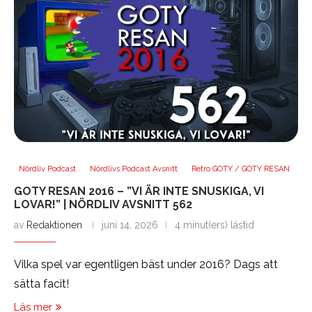
Nördliv Podcast
Nördlivs Podcast Avsnitt
Retro GOTY / GOTY RESAN
GOTY RESAN 2016 – ”VI ÄR INTE SNUSKIGA, VI
LOVAR!” | NÖRDLIV AVSNITT 562
av
Redaktionen
juni 14, 2026
4 minut(ers) lästid
Vilka spel var egentligen bäst under 2016? Dags att
sätta facit!
Läs mer