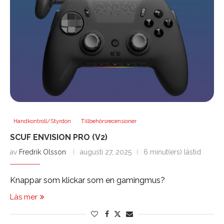
Handkontroll/Styrdon
Tillbehörsrecensioner
SCUF ENVISION PRO (V2)
av
Fredrik Olsson
augusti 27, 2025
6 minut(ers) lästid
Knappar som klickar som en gamingmus?
Läs mer