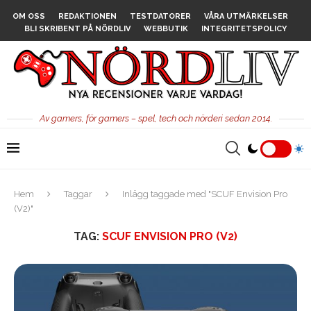
OM OSS
REDAKTIONEN
TESTDATORER
VÅRA UTMÄRKELSER
BLI SKRIBENT PÅ NÖRDLIV
WEBBUTIK
INTEGRITETSPOLICY
Av gamers, för gamers – spel, tech och nörderi sedan 2014.
Hem
Taggar
Inlägg taggade med "SCUF Envision Pro
(V2)"
TAG:
SCUF ENVISION PRO (V2)