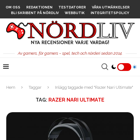
OM OSS
REDAKTIONEN
TESTDATORER
VÅRA UTMÄRKELSER
BLI SKRIBENT PÅ NÖRDLIV
WEBBUTIK
INTEGRITETSPOLICY
Av gamers, för gamers – spel, tech och nörderi sedan 2014.
Hem
Taggar
Inlägg taggade med "Razer Nari Ultimate"
TAG:
RAZER NARI ULTIMATE