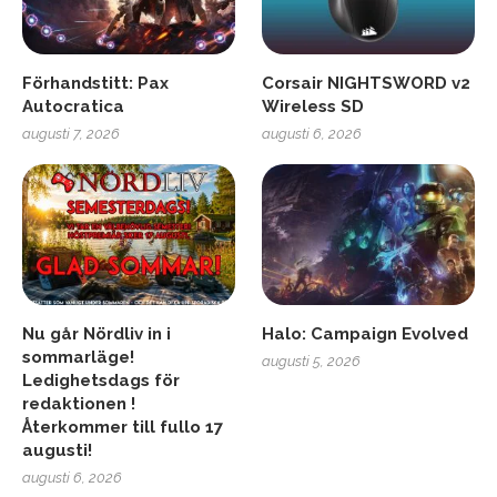
Förhandstitt: Pax
Corsair NIGHTSWORD v2
Autocratica
Wireless SD
augusti 7, 2026
augusti 6, 2026
Nu går Nördliv in i
Halo: Campaign Evolved
sommarläge!
augusti 5, 2026
Ledighetsdags för
redaktionen !
Återkommer till fullo 17
augusti!
augusti 6, 2026