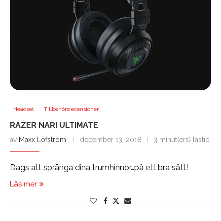
Headset
Tillbehörsrecensioner
RAZER NARI ULTIMATE
av
Maxx Löfström
december 13, 2018
3 minut(ers) lästid
Dags att spränga dina trumhinnor…på ett bra sätt!
Läs mer