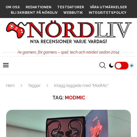
OM OSS
REDAKTIONEN
TESTDATORER
VÅRA UTMÄRKELSER
BLI SKRIBENT PÅ NÖRDLIV
WEBBUTIK
INTEGRITETSPOLICY
Av gamers, för gamers – spel, tech och nörderi sedan 2014.
Hem
Taggar
Inlägg taggade med "ModMic"
TAG:
MODMIC