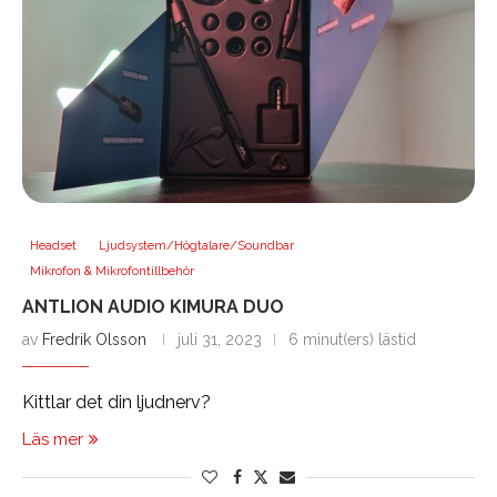
Headset
Ljudsystem/Högtalare/Soundbar
Mikrofon & Mikrofontillbehör
ANTLION AUDIO KIMURA DUO
av
Fredrik Olsson
juli 31, 2023
6 minut(ers) lästid
Kittlar det din ljudnerv?
Läs mer