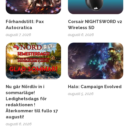
Förhandstitt: Pax
Corsair NIGHTSWORD v2
Autocratica
Wireless SD
augusti 7, 2026
augusti 6, 2026
Nu går Nördliv in i
Halo: Campaign Evolved
sommarläge!
augusti 5, 2026
Ledighetsdags för
redaktionen !
Återkommer till fullo 17
augusti!
augusti 6, 2026