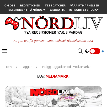
OM OSS
REDAKTIONEN
TESTDATORER
VÅRA UTMÄRKELSER
BLI SKRIBENT PÅ NÖRDLIV
WEBBUTIK
INTEGRITETSPOLICY
Av gamers, för gamers – spel, tech och nörderi sedan 2014.
Hem
Taggar
Inlägg taggade med "Mediamarkt"
TAG:
MEDIAMARKT