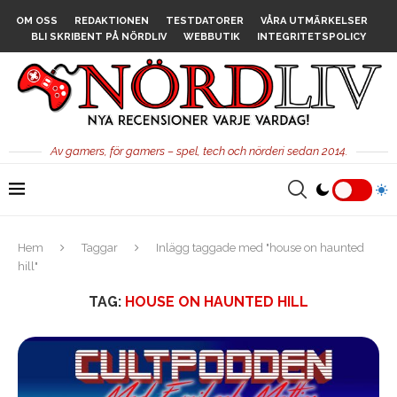
OM OSS
REDAKTIONEN
TESTDATORER
VÅRA UTMÄRKELSER
BLI SKRIBENT PÅ NÖRDLIV
WEBBUTIK
INTEGRITETSPOLICY
Av gamers, för gamers – spel, tech och nörderi sedan 2014.
Hem
Taggar
Inlägg taggade med "house on haunted
hill"
TAG:
HOUSE ON HAUNTED HILL