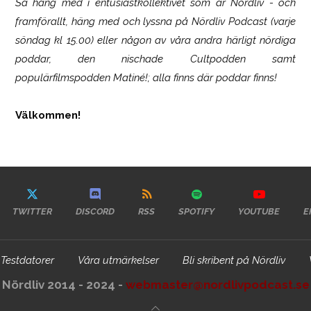
Så häng med i entusiastkollektivet som är
Nördliv
- och
framförallt, häng med och lyssna på Nördliv Podcast (varje
söndag kl 15.00) eller någon av våra andra härligt nördiga
poddar, den nischade Cultpodden samt
populärfilmspodden Matiné!; alla finns där poddar finns!
Välkommen!
TWITTER
DISCORD
RSS
SPOTIFY
YOUTUBE
E
Testdatorer
Våra utmärkelser
Bli skribent på Nördliv
Nördliv 2014 - 2024 -
webmaster@nordlivpodcast.se