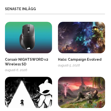
SENASTE INLÄGG
Corsair NIGHTSWORD v2
Halo: Campaign Evolved
Wireless SD
augusti 5, 2026
augusti 6, 2026
2
Soundcore Liberty 5 Pro