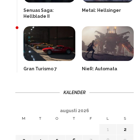
Senuas Saga:
Metal: Hellsinger
Hellblade II
Gran Turismo 7
NieR: Automata
KALENDER
augusti 2026
M
T
O
T
F
L
S
1
2