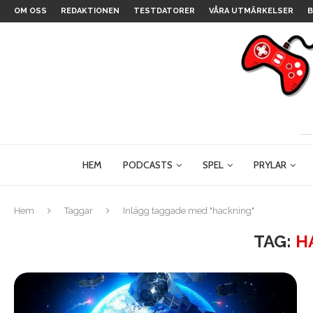
OM OSS
REDAKTIONEN
TESTDATORER
VÅRA UTMÄRKELSER
B
HEM
PODCASTS
SPEL
PRYLAR
Hem
Taggar
Inlägg taggade med "hackning"
TAG:
H