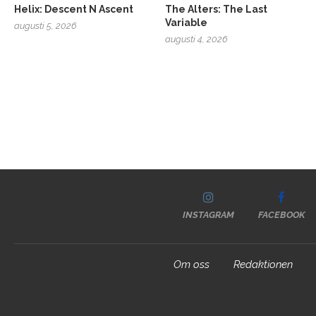
Helix: Descent N Ascent
The Alters: The Last
Variable
augusti 5, 2026
augusti 4, 2026
INSTAGRAM
FACEBOOK
Om oss
Redaktionen