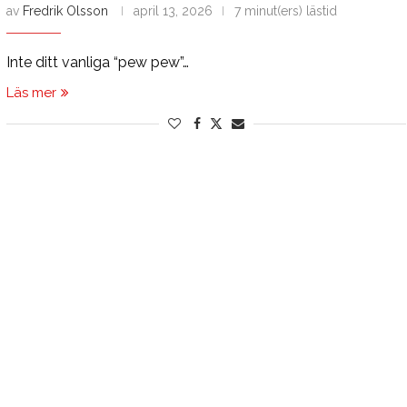
av
Fredrik Olsson
april 13, 2026
7 minut(ers) lästid
Inte ditt vanliga “pew pew”…
Läs mer