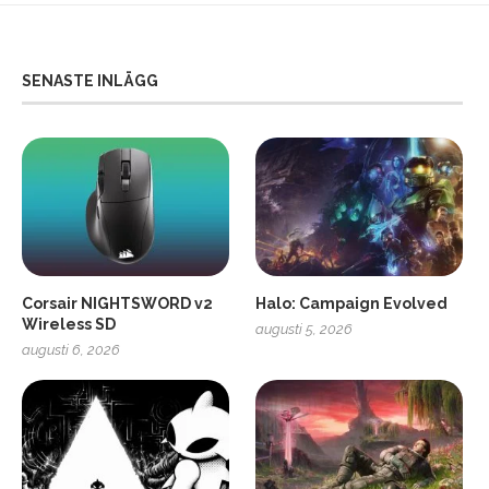
SENASTE INLÄGG
Corsair NIGHTSWORD v2
Halo: Campaign Evolved
Wireless SD
augusti 5, 2026
augusti 6, 2026
2
Soundcore Liberty 5 Pro