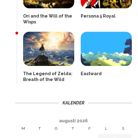
Ori and the Will of the
Persona 5 Royal
Wisps
The Legend of Zelda:
Eastward
Breath of the Wild
KALENDER
augusti 2026
M
T
O
T
F
L
S