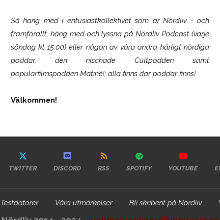
Så häng med i entusiastkollektivet som är
Nördliv
- och
framförallt, häng med och lyssna på Nördliv Podcast (varje
söndag kl 15.00) eller någon av våra andra härligt nördiga
poddar, den nischade Cultpodden samt
populärfilmspodden Matiné!; alla finns där poddar finns!
Välkommen!
TWITTER
DISCORD
RSS
SPOTIFY
YOUTUBE
E
Testdatorer
Våra utmärkelser
Bli skribent på Nördliv
Nördliv 2014 - 2024 -
webmaster@nordlivpodcast.se