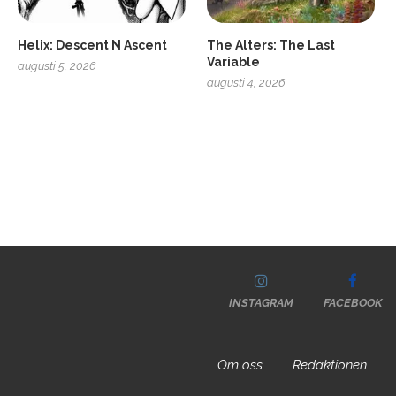
Helix: Descent N Ascent
The Alters: The Last
Variable
augusti 5, 2026
augusti 4, 2026
INSTAGRAM
FACEBOOK
Om oss
Redaktionen