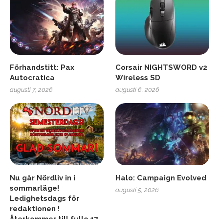
Förhandstitt: Pax
Corsair NIGHTSWORD v2
Autocratica
Wireless SD
augusti 7, 2026
augusti 6, 2026
Nu går Nördliv in i
Halo: Campaign Evolved
sommarläge!
augusti 5, 2026
Ledighetsdags för
redaktionen !