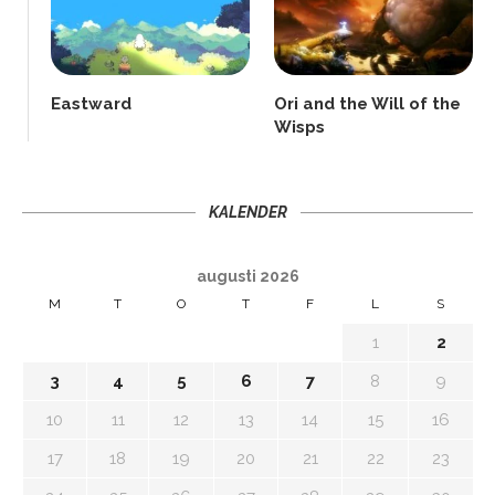
Eastward
Ori and the Will of the
Wisps
KALENDER
augusti 2026
M
T
O
T
F
L
S
1
2
3
4
5
6
7
8
9
10
11
12
13
14
15
16
17
18
19
20
21
22
23