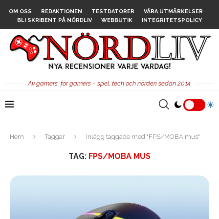
OM OSS
REDAKTIONEN
TESTDATORER
VÅRA UTMÄRKELSER
BLI SKRIBENT PÅ NÖRDLIV
WEBBUTIK
INTEGRITETSPOLICY
Av gamers, för gamers – spel, tech och nörderi sedan 2014.
Hem
Taggar
Inlägg taggade med "FPS/MOBA mus"
TAG:
FPS/MOBA MUS