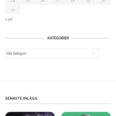
24
25
26
27
28
29
30
31
« jul
KATEGORIER
SENASTE INLÄGG