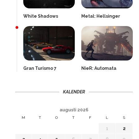
White Shadows
Metal: Hellsinger
Gran Turismo 7
NieR: Automata
KALENDER
augusti 2026
M
T
O
T
F
L
S
1
2