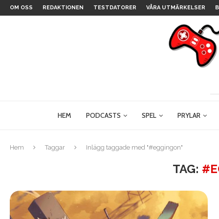
OM OSS
REDAKTIONEN
TESTDATORER
VÅRA UTMÄRKELSER
B
HEM
PODCASTS
SPEL
PRYLAR
Hem
Taggar
Inlägg taggade med "#eggingon"
TAG:
#E