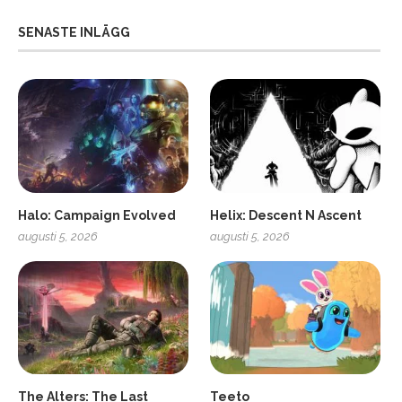
SENASTE INLÄGG
Halo: Campaign Evolved
Helix: Descent N Ascent
augusti 5, 2026
augusti 5, 2026
ro
SCUF Gaming Omega
The Alters: The Last
Teeto