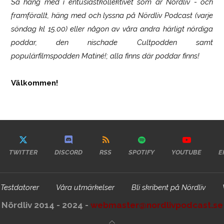
Så häng med i entusiastkollektivet som är
Nördliv
- och
framförallt, häng med och lyssna på Nördliv Podcast (varje
söndag kl 15.00) eller någon av våra andra härligt nördiga
poddar, den nischade Cultpodden samt
populärfilmspodden Matiné!; alla finns där poddar finns!
Välkommen!
TWITTER
DISCORD
RSS
SPOTIFY
YOUTUBE
E
Testdatorer
Våra utmärkelser
Bli skribent på Nördliv
Nördliv 2014 - 2024 -
webmaster@nordlivpodcast.se