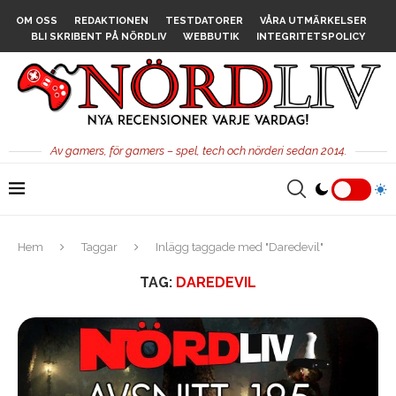
OM OSS
REDAKTIONEN
TESTDATORER
VÅRA UTMÄRKELSER
BLI SKRIBENT PÅ NÖRDLIV
WEBBUTIK
INTEGRITETSPOLICY
Av gamers, för gamers – spel, tech och nörderi sedan 2014.
Hem
Taggar
Inlägg taggade med "Daredevil"
TAG:
DAREDEVIL