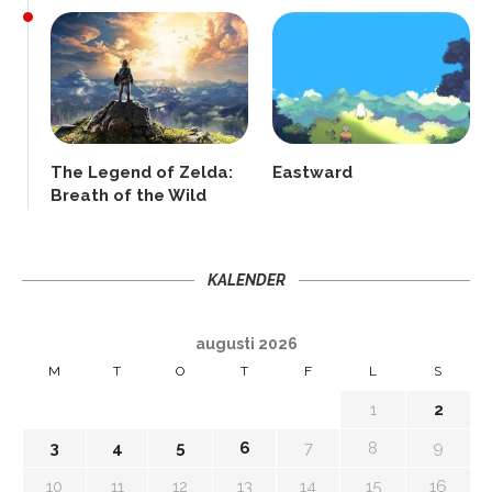
The Legend of Zelda:
Eastward
Breath of the Wild
KALENDER
augusti 2026
M
T
O
T
F
L
S
1
2
3
4
5
6
7
8
9
10
11
12
13
14
15
16