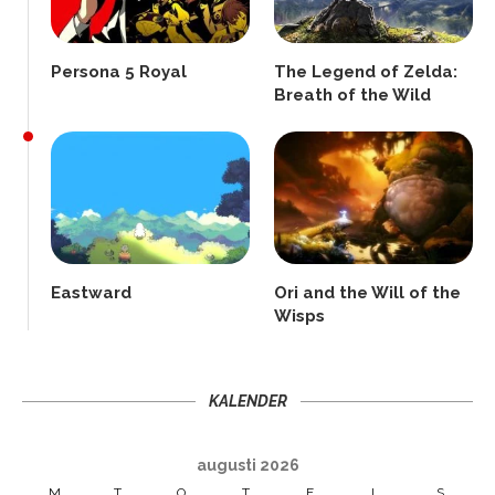
Persona 5 Royal
The Legend of Zelda:
Breath of the Wild
Eastward
Ori and the Will of the
Wisps
KALENDER
augusti 2026
M
T
O
T
F
L
S