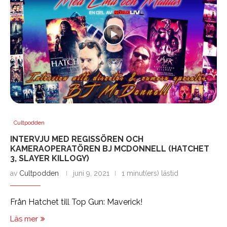
Cultpodden
INTERVJU MED REGISSÖREN OCH
KAMERAOPERATÖREN BJ MCDONNELL (HATCHET
3, SLAYER KILLOGY)
av
Cultpodden
juni 9, 2021
1 minut(ers) lästid
Från Hatchet till Top Gun: Maverick!
Läs mer