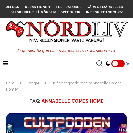
OM OSS
REDAKTIONEN
TESTDATORER
VÅRA UTMÄRKELSER
BLI SKRIBENT PÅ NÖRDLIV
WEBBUTIK
INTEGRITETSPOLICY
Av gamers, för gamers – spel, tech och nörderi sedan 2014.
Hem
Taggar
Inlägg taggade med "Annabelle Comes
Home"
TAG:
ANNABELLE COMES HOME