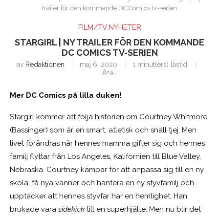
trailer för den kommande DC Comics tv-serien
FILM/TV NYHETER
STARGIRL | NY TRAILER FÖR DEN KOMMANDE
DC COMICS TV-SERIEN
av
Redaktionen
maj 6, 2020
1 minut(ers) lästid
A+
A-
Mer DC Comics på lilla duken!
Stargirl kommer att följa historien om Courtney Whitmore
(Bassinger) som är en smart, atletisk och snäll tjej. Men
livet förändras när hennes mamma gifter sig och hennes
familj flyttar från Los Angeles, Kalifornien till Blue Valley,
Nebraska. Courtney kämpar för att anpassa sig till en ny
skola, få nya vänner och hantera en ny styvfamilj och
upptäcker att hennes styvfar har en hemlighet; Han
brukade vara
sidekick
till en superhjälte. Men nu blir det