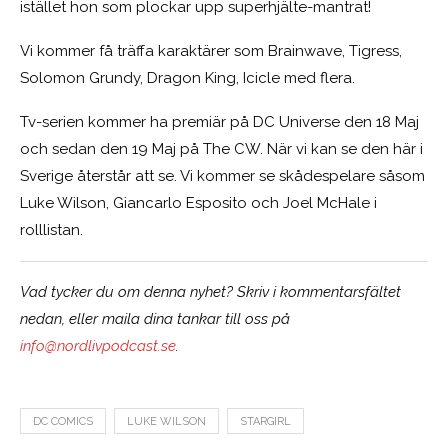
istället hon som plockar upp superhjälte-mantrat!
Vi kommer få träffa karaktärer som Brainwave, Tigress,
Solomon Grundy, Dragon King, Icicle med flera.
Tv-serien kommer ha premiär på DC Universe den 18 Maj
och sedan den 19 Maj på The CW. När vi kan se den här i
Sverige återstår att se. Vi kommer se skådespelare såsom
Luke Wilson, Giancarlo Esposito och Joel McHale i
rolllistan.
Vad tycker du om denna nyhet? Skriv i kommentarsfältet
nedan, eller maila dina tankar till oss på
info@nordlivpodcast.se
.
DC COMICS
LUKE WILSON
STARGIRL