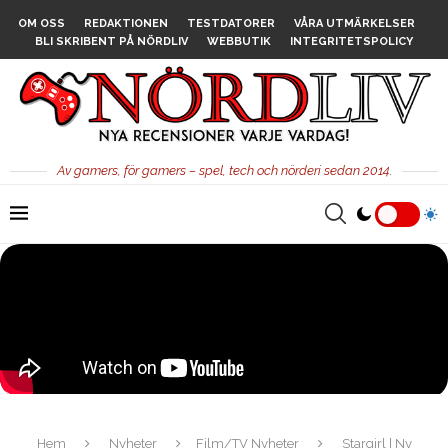
OM OSS
REDAKTIONEN
TESTDATORER
VÅRA UTMÄRKELSER
BLI SKRIBENT PÅ NÖRDLIV
WEBBUTIK
INTEGRITETSPOLICY
Av gamers, för gamers – spel, tech och nörderi sedan 2014.
Hem
Nyheter
Film/TV Nyheter
Stargirl | Ny